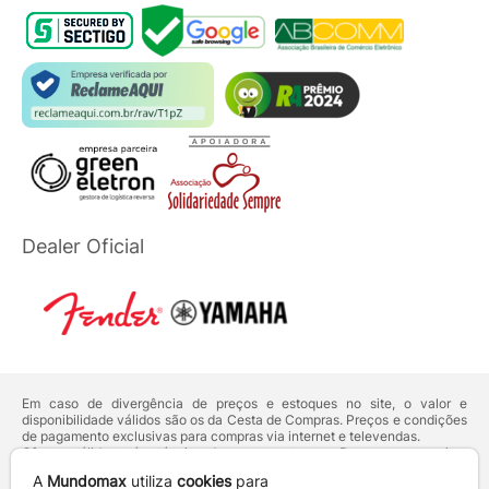
Dealer Oficial
Em caso de divergência de preços e estoques no site, o valor e
disponibilidade válidos são os da Cesta de Compras. Preços e condições
de pagamento exclusivas para compras via internet e televendas.
Ofertas válidas até o término de nossos estoques. Para compras acima
de 5 unidades do mesmo produto, entre em contato com o nosso canal
A
Mundomax
utiliza
cookies
para
de
Venda Corporativa
.