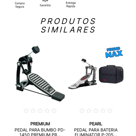
PRODUTOS
SIMILARES
PREMIUM
PEARL
MBO
P
PEDAL PARA BUMBO PD-
PEDAL PARA BATERIA
L...
1450 PREMIUM PR...
ELIMINATOR P-205...