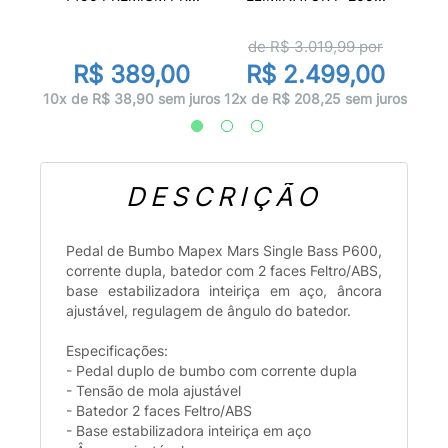
r
de R$
3.019,99
por
R
R$ 389,00
R$ 2.499,00
juros
12x d
10x de R$ 38,90 sem juros
12x de R$ 208,25 sem juros
DESCRIÇÃO
Pedal de Bumbo Mapex Mars Single Bass P600,
corrente dupla, batedor com 2 faces Feltro/ABS,
base estabilizadora inteiriça em aço, âncora
ajustável, regulagem de ângulo do batedor.
Especificações:
- Pedal duplo de bumbo com corrente dupla
- Tensão de mola ajustável
- Batedor 2 faces Feltro/ABS
- Base estabilizadora inteiriça em aço