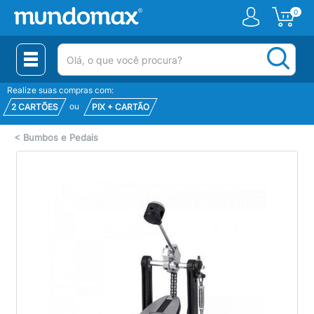
0
(pesquisar)
Realize suas compras com:
ou
2 CARTÕES
PIX + CARTÃO
<
Bumbos e Pedais