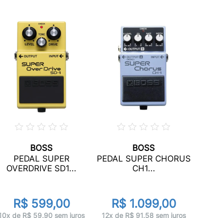
BOSS
BOSS
PE
PEDAL SUPER
PEDAL SUPER CHORUS
TA
OVERDRIVE SD1...
CH1...
R$ 599,00
R$ 1.099,00
10x 
10x de R$ 59,90 sem juros
12x de R$ 91,58 sem juros