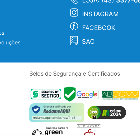
LOJA: (43)
3377-6
INSTAGRAM
FACEBOOK
os
SAC
voluções
Selos de Segurança e Certificados