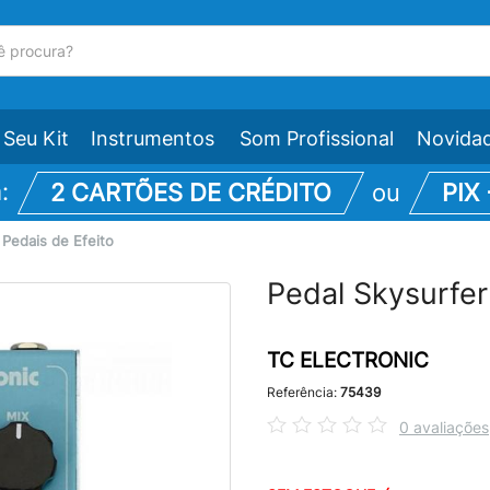
Seu Kit
Instrumentos
Som Profissional
Novida
m:
2 CARTÕES DE CRÉDITO
ou
PIX
\
Pedais de Efeito
Pedal Skysurfe
TC ELECTRONIC
Referência:
75439
0 avaliações