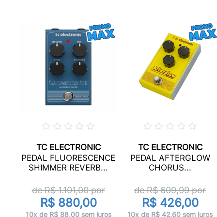
TC ELECTRONIC
TC ELECTRONIC
PEDAL FLUORESCENCE
PEDAL AFTERGLOW
SHIMMER REVERB...
CHORUS...
r
de R$
1.101,00
por
de R$
609,99
por
R$ 880,00
R$ 426,00
ros
10x de R$ 88,00 sem juros
10x de R$ 42,60 sem juros