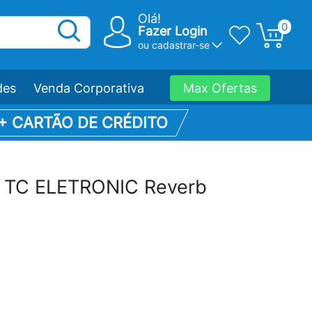
Olá!
0
Fazer Login
ou
cadastrar-se
des
Venda Corporativa
Max Ofertas
 + CARTÃO DE CRÉDITO
r TC ELETRONIC Reverb