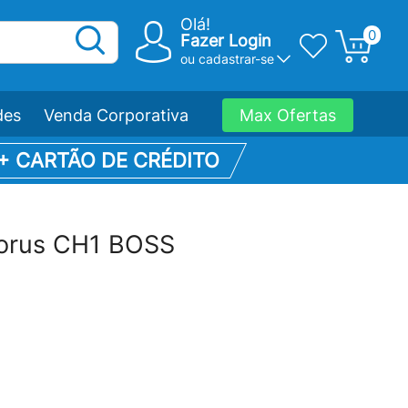
Olá!
0
Fazer Login
ou
cadastrar-se
des
Venda Corporativa
Max Ofertas
 + CARTÃO DE CRÉDITO
horus CH1 BOSS