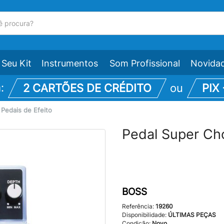
Seu Kit
Instrumentos
Som Profissional
Novida
m:
2 CARTÕES DE CRÉDITO
ou
PIX
\
Pedais de Efeito
Pedal Super C
BOSS
Referência:
19260
Disponibilidade:
ÚLTIMAS PEÇAS
Condição:
Novo