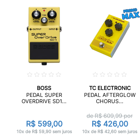
BOSS
TC ELECTRONIC
PEDAL SUPER
PEDAL AFTERGLOW
OVERDRIVE SD1...
CHORUS...
r
de R$
609,99
por
R$ 599,00
R$ 426,00
ros
10x de R$ 59,90 sem juros
10x de R$ 42,60 sem juros