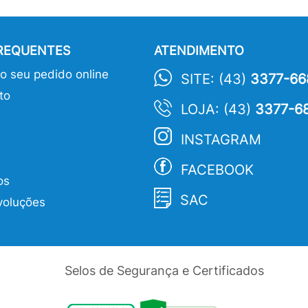
FREQUENTES
ATENDIMENTO
 seu pedido online
SITE: (43)
3377-66
to
LOJA: (43)
3377-6
INSTAGRAM
FACEBOOK
os
SAC
voluções
Selos de Segurança e Certificados