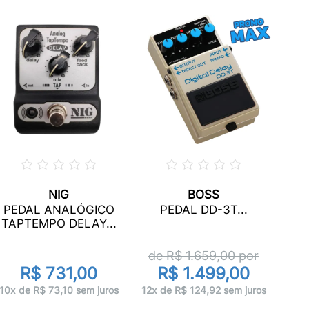
NIG
BOSS
PEDAL ANALÓGICO
PEDAL DD-3T...
TAPTEMPO DELAY...
de R$
1.659,00
por
R$ 731,00
R$ 1.499,00
10x de R$ 73,10 sem juros
12x de R$ 124,92 sem juros
10x 