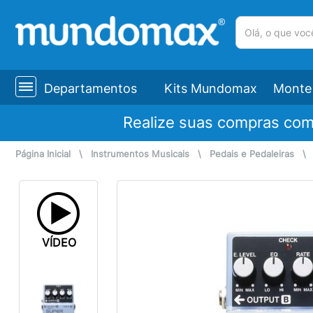
(pesquisar)
Departamentos
Kits Mundomax
Monte 
Realize suas compras co
Página Inicial
\
Instrumentos Musicais
\
Pedais e Pedaleiras
VÍDEO