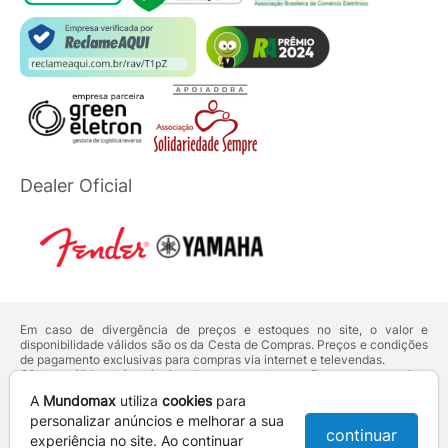
Dealer Oficial
Em caso de divergência de preços e estoques no site, o valor e
disponibilidade válidos são os da Cesta de Compras. Preços e condições
de pagamento exclusivas para compras via internet e televendas.
Ofertas válidas até o término de nossos estoques. Para compras acima
de 5 unidades do mesmo produto, entre em contato com o nosso canal
A
Mundomax
utiliza
cookies
para
de
Venda Corporativa
.
Os preços apresentados no site prevalecem sobre outros anunciados em
personalizar anúncios e melhorar a sua
continuar
qualquer outro meio de comunicação ou sites de buscas. Código de
experiência no site. Ao continuar