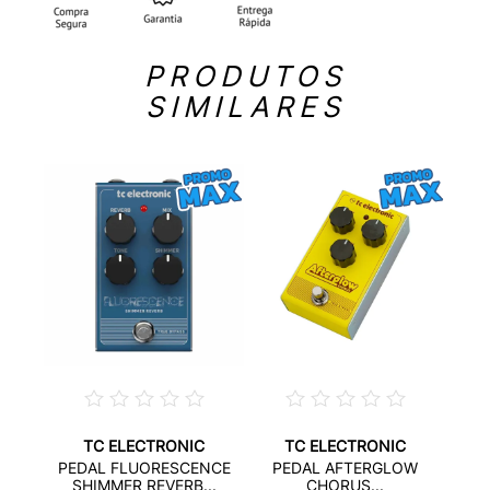
PRODUTOS
SIMILARES
TC ELECTRONIC
TC ELECTRONIC
PEDAL FLUORESCENCE
PEDAL AFTERGLOW
PE
ER...
SHIMMER REVERB...
CHORUS...