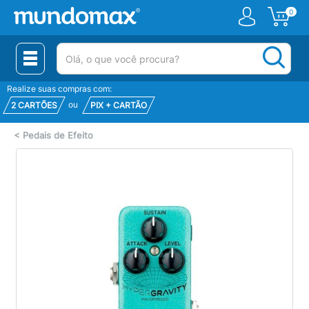
0
(pesquisar)
Realize suas compras com:
ou
2 CARTÕES
PIX + CARTÃO
<
Pedais de Efeito