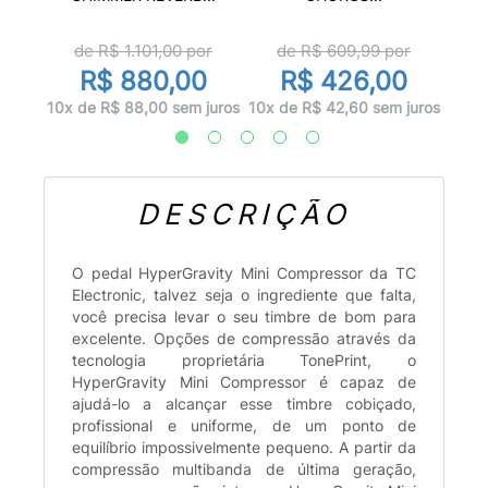
r
de R$
1.101,00
por
de R$
609,99
por
d
0
R$ 880,00
R$ 426,00
 juros
10x de R$ 88,00 sem juros
10x de R$ 42,60 sem juros
10x d
DESCRIÇÃO
O pedal HyperGravity Mini Compressor da TC
Electronic, talvez seja o ingrediente que falta,
você precisa levar o seu timbre de bom para
excelente. Opções de compressão através da
tecnologia proprietária TonePrint, o
HyperGravity Mini Compressor é capaz de
ajudá-lo a alcançar esse timbre cobiçado,
profissional e uniforme, de um ponto de
equilíbrio impossivelmente pequeno. A partir da
compressão multibanda de última geração,