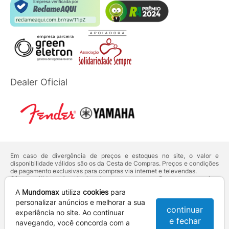
Dealer Oficial
Em caso de divergência de preços e estoques no site, o valor e
disponibilidade válidos são os da Cesta de Compras. Preços e condições
de pagamento exclusivas para compras via internet e televendas.
Ofertas válidas até o término de nossos estoques. Para compras acima
de 5 unidades do mesmo produto, entre em contato com o nosso canal
A
Mundomax
utiliza
cookies
para
de
Venda Corporativa
.
Os preços apresentados no site prevalecem sobre outros anunciados em
personalizar anúncios e melhorar a sua
continuar
qualquer outro meio de comunicação ou sites de buscas. Código de
experiência no site. Ao continuar
Defesa do Consumidor:
Lei nº 8.078.
e fechar
navegando, você concorda com a
Vendas sujeitas à confirmação de dados e análises de crédito e risco.