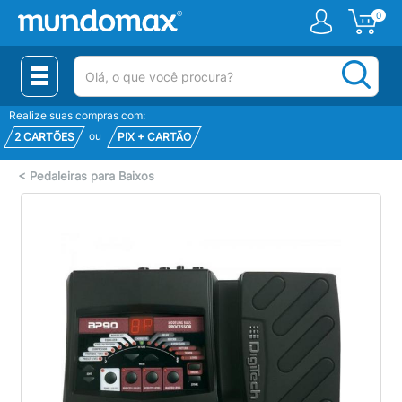
0
(pesquisar)
Realize suas compras com:
ou
2 CARTÕES
PIX + CARTÃO
<
Pedaleiras para Baixos