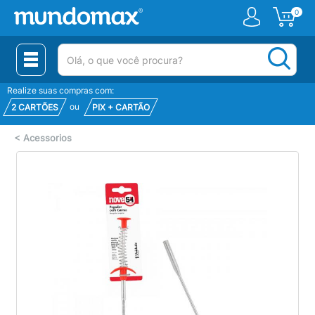
0
(pesquisar)
Realize suas compras com:
ou
2 CARTÕES
PIX + CARTÃO
<
Acessorios