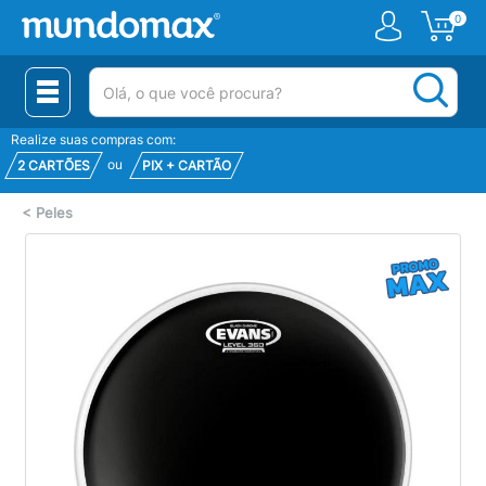
0
(pesquisar)
Realize suas compras com:
ou
2 CARTÕES
PIX + CARTÃO
<
Peles