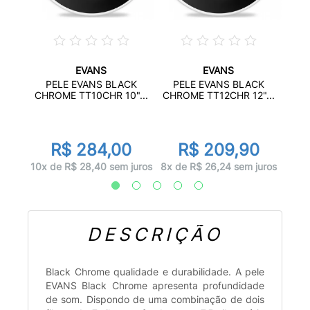
EVANS
EVANS
XA E
PE
PELE EVANS BLACK
PELE EVANS BLACK
..
BL
CHROME TT10CHR 10"...
CHROME TT12CHR 12"...
0
R$ 284,00
R$ 209,90
 juros
6x d
10x de R$ 28,40 sem juros
8x de R$ 26,24 sem juros
DESCRIÇÃO
Black Chrome qualidade e durabilidade. A pele
EVANS Black Chrome apresenta profundidade
de som. Dispondo de uma combinação de dois