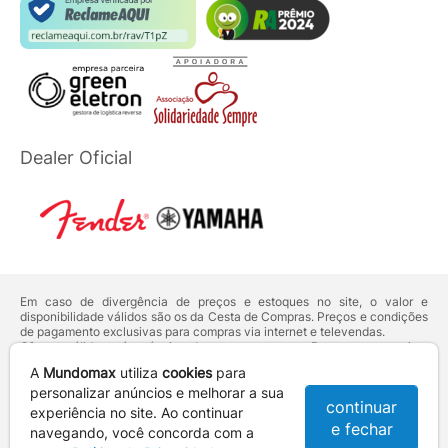
Dealer Oficial
Em caso de divergência de preços e estoques no site, o valor e
disponibilidade válidos são os da Cesta de Compras. Preços e condições
de pagamento exclusivas para compras via internet e televendas.
Ofertas válidas até o término de nossos estoques. Para compras acima
de 5 unidades do mesmo produto, entre em contato com o nosso canal
A
Mundomax
utiliza
cookies
para
de
Venda Corporativa
.
Os preços apresentados no site prevalecem sobre outros anunciados em
personalizar anúncios e melhorar a sua
continuar
qualquer outro meio de comunicação ou sites de buscas. Código de
experiência no site. Ao continuar
Defesa do Consumidor:
Lei nº 8.078.
e fechar
navegando, você concorda com a
Vendas sujeitas à confirmação de dados e análises de crédito e risco.