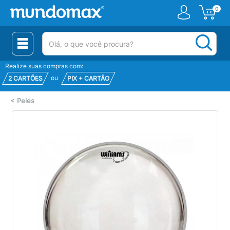
0
(pesquisar)
Realize suas compras com:
ou
2 CARTÕES
PIX + CARTÃO
<
Peles