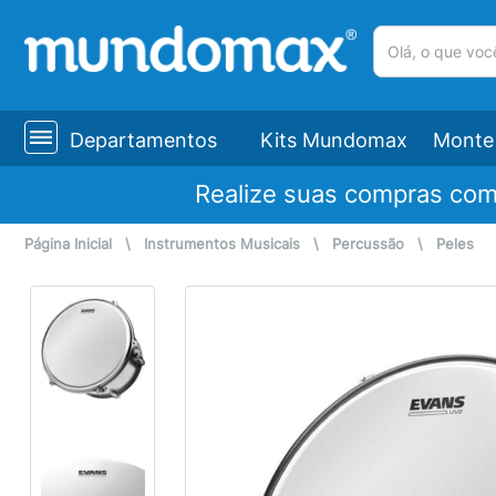
(pesquisar)
Departamentos
Kits Mundomax
Monte 
Realize suas compras co
Página Inicial
\
Instrumentos Musicais
\
Percussão
\
Peles