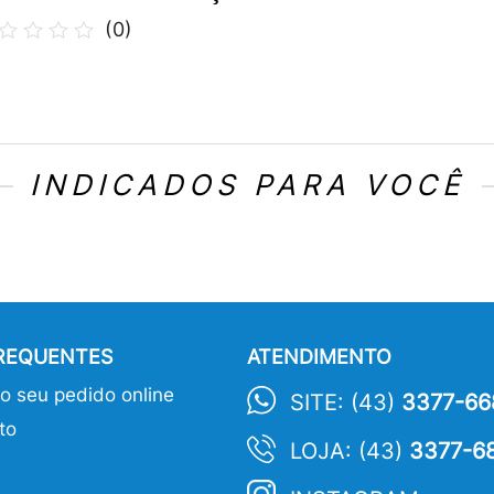
(
0
)
INDICADOS PARA VOCÊ
FREQUENTES
ATENDIMENTO
 seu pedido online
SITE: (43)
3377-66
to
LOJA: (43)
3377-6