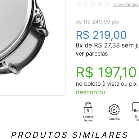
0 avaliações
de R$
249,99
por
R$ 219,00
8x de R$ 27,38 sem j
ver parcelas
R$ 197,10
no boleto à vista ou pix
desconto)
PRODUTOS SIMILARES