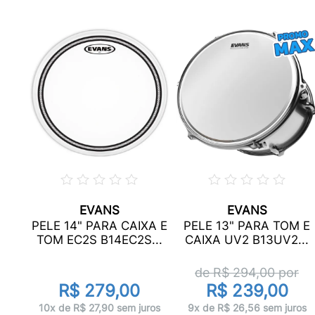
EVANS
EVANS
A E
PELE 14" PARA CAIXA E
PELE 13" PARA TOM E
TOM EC2S B14EC2S...
CAIXA UV2 B13UV2...
de R$
294,00
por
R$ 279,00
R$ 239,00
ros
10x de R$ 27,90 sem juros
9x de R$ 26,56 sem juros