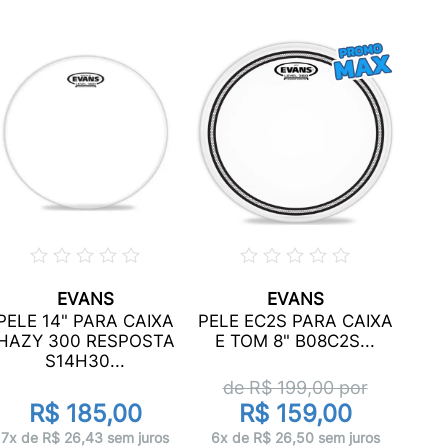
EVANS
EVANS
PELE
PELE 14" PARA CAIXA
PELE EC2S PARA CAIXA
E T
HAZY 300 RESPOSTA
E TOM 8" B08C2S...
S14H30...
de R$
199,00
por
R$ 185,00
R$ 159,00
10x 
7x de R$ 26,43 sem juros
6x de R$ 26,50 sem juros