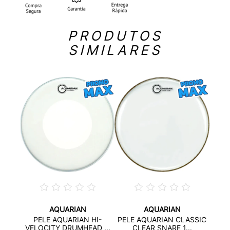
PRODUTOS
SIMILARES
AQUARIAN
AQUARIAN
 HD
PELE AQUARIAN HI-
PELE AQUARIAN CLASSIC
...
RESP
VELOCITY DRUMHEAD ...
CLEAR SNARE 1...