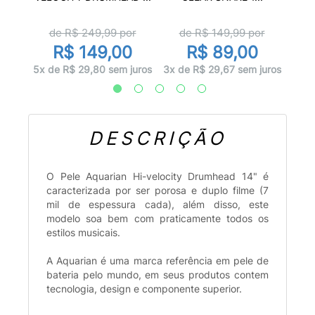
d
de R$
249,99
por
de R$
149,99
por
0
R$ 149,00
R$ 89,00
juros
5x d
5x de R$ 29,80 sem juros
3x de R$ 29,67 sem juros
DESCRIÇÃO
O Pele Aquarian Hi-velocity Drumhead 14" é
caracterizada por ser porosa e duplo filme (7
mil de espessura cada), além disso, este
modelo soa bem com praticamente todos os
estilos musicais.
A Aquarian é uma marca referência em pele de
bateria pelo mundo, em seus produtos contem
tecnologia, design e componente superior.