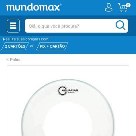
0
(pesquisar)
Realize suas compras com:
ou
2 CARTÕES
PIX + CARTÃO
<
Peles