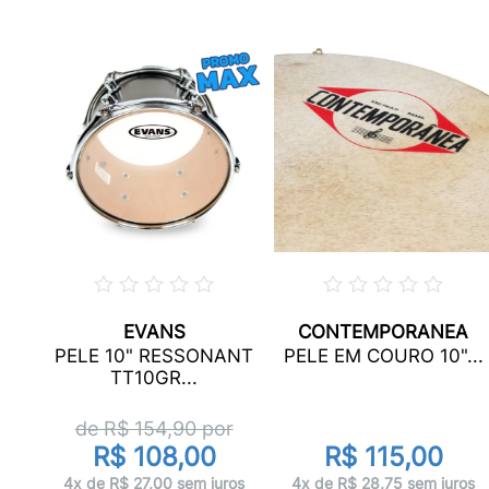
EVANS
CONTEMPORANEA
ICA
PELE 10" RESSONANT
PELE EM COURO 10"...
.
TT10GR...
de R$
154,90
por
R$ 108,00
R$ 115,00
ros
4x de R$ 27,00 sem juros
4x de R$ 28,75 sem juros