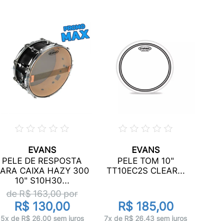
EVANS
EVANS
PELE
PELE DE RESPOSTA
PELE TOM 10"
T
ARA CAIXA HAZY 300
TT10EC2S CLEAR...
10" S10H30...
de R$
163,00
por
R$ 130,00
R$ 185,00
10x 
5x de R$ 26,00 sem juros
7x de R$ 26,43 sem juros