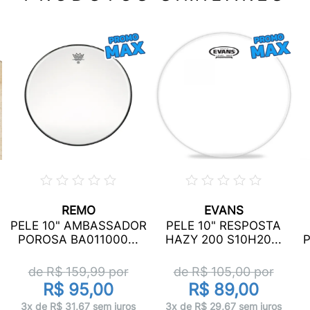
REMO
EVANS
PELE 10" AMBASSADOR
PELE 10" RESPOSTA
POROSA BA011000...
HAZY 200 S10H20...
P
de R$
159,99
por
de R$
105,00
por
R$ 95,00
R$ 89,00
3x de R$ 31,67 sem juros
3x de R$ 29,67 sem juros