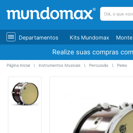
(pesquisar)
Departamentos
Kits Mundomax
Monte 
Realize suas compras co
Página Inicial
\
Instrumentos Musicais
\
Percussão
\
Peles