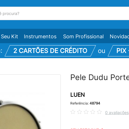
Seu Kit
Instrumentos
Som Profissional
Novida
m:
2 CARTÕES DE CRÉDITO
ou
PIX
Pele Dudu Port
LUEN
Referência:
48794
0 avaliações