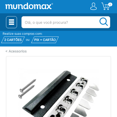
0
(pesquisar)
Realize suas compras com:
ou
2 CARTÕES
PIX + CARTÃO
<
Acessorios