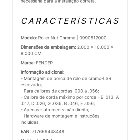
necessária para a instalação correta.
CARACTERÍSTICAS
Modelo:
Roller Nut Chrome | 0990812000
Dimensões da embalagem:
2.000 x 10.000 x
8.000 CM
Marca:
FENDER
Informação adicional:
- Montagem de porca de rolo de cromo-LSR
escovado;
- Para calibres de cordas .008 a .056;
- Calibre de corda máximo por corda - E .013, A
.017, D .026, G .036, B .046, E .056;
- Apenas isntruments mão direita;
- Hardware de montagem e instruções
incluídas.
EAN:
717669448448