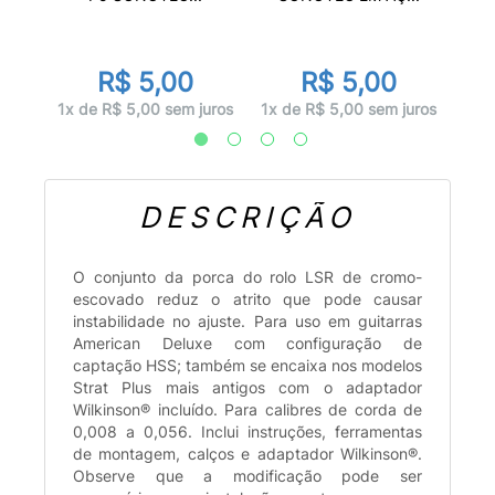
9
R$ 5,00
R$ 5,00
juros
1x d
1x de R$ 5,00 sem juros
1x de R$ 5,00 sem juros
DESCRIÇÃO
O conjunto da porca do rolo LSR de cromo-
escovado reduz o atrito que pode causar
instabilidade no ajuste. Para uso em guitarras
American Deluxe com configuração de
captação HSS; também se encaixa nos modelos
Strat Plus mais antigos com o adaptador
Wilkinson® incluído. Para calibres de corda de
0,008 a 0,056. Inclui instruções, ferramentas
de montagem, calços e adaptador Wilkinson®.
Observe que a modificação pode ser