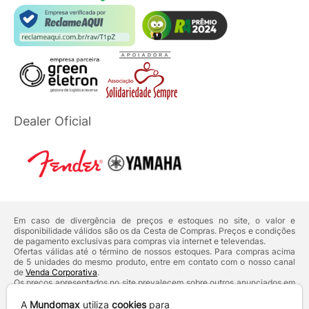
Dealer Oficial
Em caso de divergência de preços e estoques no site, o valor e
disponibilidade válidos são os da Cesta de Compras. Preços e condições
de pagamento exclusivas para compras via internet e televendas.
Ofertas válidas até o término de nossos estoques. Para compras acima
de 5 unidades do mesmo produto, entre em contato com o nosso canal
de
Venda Corporativa
.
Os preços apresentados no site prevalecem sobre outros anunciados em
qualquer outro meio de comunicação ou sites de buscas. Código de
Defesa do Consumidor:
Lei nº 8.078.
A
Mundomax
utiliza
cookies
para