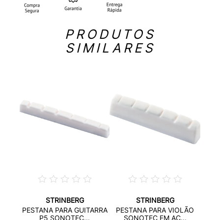
PRODUTOS
SIMILARES
STRINBERG
STRINBERG
OLE
PES
PESTANA PARA GUITARRA
PESTANA PARA VIOLÃO
...
SO
P5 SONOTEC...
SONOTEC EM AÇ...