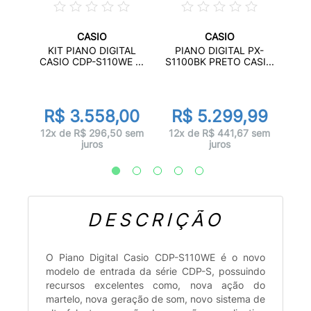
CASIO
CASIO
KIT PIANO DIGITAL
PIANO DIGITAL PX-
A
CASIO CDP-S110WE ...
S1100BK PRETO CASI...
K
835
CA
por
R$ 3.558,00
R$ 5.299,99
00
R
12x de R$ 296,50 sem
12x de R$ 441,67 sem
 sem
juros
juros
12
DESCRIÇÃO
O Piano Digital Casio CDP-S110WE é o novo
modelo de entrada da série CDP-S, possuindo
recursos excelentes como, nova ação do
martelo, nova geração de som, novo sistema de