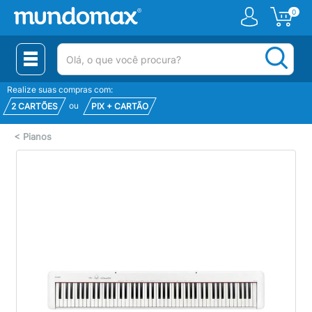
0
(pesquisar)
Realize suas compras com:
ou
2 CARTÕES
PIX + CARTÃO
<
Pianos