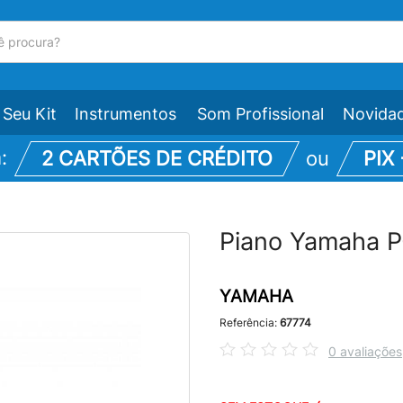
Seu Kit
Instrumentos
Som Profissional
Novida
m:
2 CARTÕES DE CRÉDITO
ou
PIX
Piano Yamaha P-
YAMAHA
Referência:
67774
0 avaliações