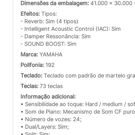
Dimensões da embalagem:
41.000 x 30.000
Efeitos:
Tipos:
- Reverb: Sim (4 tipos)
- Intelligent Acoustic Control (IAC): Sim
- Damper Ressonância: Sim
- SOUND BOOST: Sim
Marca:
YAMAHA
Polifonia:
192
Teclado:
Teclado com padrão de martelo gra
Teclas:
73 teclas
Informação adicional:
• Sensibilidade ao toque: Hard / medium / soft
• Som de Piano: Mecanismo de Som CF puro
• Número de vozes: 24;
• Dual/Layers: Sim;
• Split: Sim;