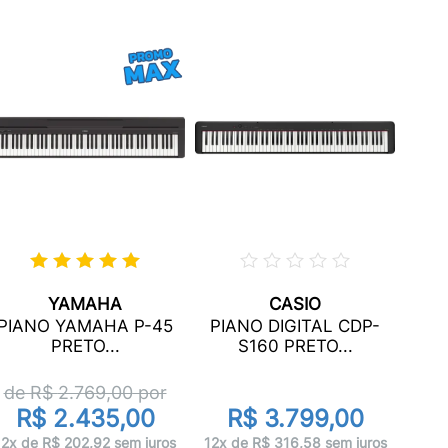
YAMAHA
CASIO
PI
PIANO YAMAHA P-45
PIANO DIGITAL CDP-
PRETO...
S160 PRETO...
de R$
2.769,00
por
R$ 2.435,00
R$ 3.799,00
12x 
12x de R$ 202,92 sem juros
12x de R$ 316,58 sem juros