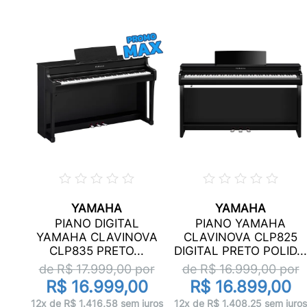
YAMAHA
YAMAHA
45
PIANO DIGITAL
PIANO YAMAHA
YAMAHA CLAVINOVA
CLAVINOVA CLP825
CLP835 PRETO...
DIGITAL PRETO POLID...
or
de R$
17.999,00
por
de R$
16.999,00
por
R$ 16.999,00
R$ 16.899,00
uros
12x de R$ 1.416,58 sem juros
12x de R$ 1.408,25 sem juros