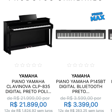
YAMAHA
YAMAHA
PIANO YAMAHA
PIANO YAMAHA P145BT
CLAVINOVA CLP-835
DIGITAL BLUETOOTH
DIGITAL PRETO POLI...
PRETO...
de R$
21.999,00
por
de R$
3.599,00
por
R$ 21.899,00
R$ 3.399,00
12x de R$ 1.824,92 sem juros
12x de R$ 283,25 sem juros