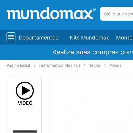
(pesquisar)
Departamentos
Kits Mundomax
Monte 
Realize suas compras co
Página Inicial
\
Instrumentos Musicais
\
Teclas
\
Pianos
VÍDEO