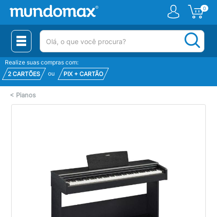
0
(pesquisar)
Realize suas compras com:
ou
2 CARTÕES
PIX + CARTÃO
<
Pianos