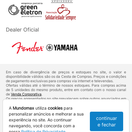
Dealer Oficial
Em caso de divergência de preços e estoques no site, o valor e
disponibilidade válidos são os da Cesta de Compras. Preços e condições
de pagamento exclusivas para compras via internet e televendas.
Ofertas válidas até o término de nossos estoques. Para compras acima
de 5 unidades do mesmo produto, entre em contato com o nosso canal
de
Venda Corporativa
.
Os preços apresentados no site prevalecem sobre outros anunciados em
qualquer outro meio de comunicação ou sites de buscas. Código de
Defesa do Consumidor:
Lei nº 8.078.
A
Mundomax
utiliza
cookies
para
Vendas sujeitas à confirmação de dados e análises de crédito e risco.
personalizar anúncios e melhorar a sua
continuar
experiência no site. Ao continuar
Razão Social: Hayamax Distribuidora de Produtos Eletrônicos Ltda -
e fechar
CNPJ: 01.725.627/0002-53 - Endereço: R. Senador Souza Naves, 9 -
navegando, você concorda com a
Centro - CEP: 86010-921 - Londrina / PR
nossa
Política de Privacidade
.