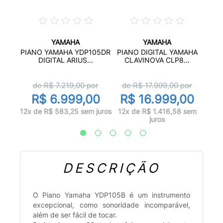
YAMAHA
YAMAHA
-45
PIANO YAMAHA YDP105DR
PIANO DIGITAL YAMAHA
C
DIGITAL ARIUS...
CLAVINOVA CLP8...
or
de
de R$
7.219,00
por
de R$
17.999,00
por
00
R
R$ 6.999,00
R$ 16.999,00
 juros
12x
12x de R$ 583,25 sem juros
12x de R$ 1.416,58 sem
juros
DESCRIÇÃO
O Piano Yamaha YDP105B é um instrumento
excepcional, como sonoridade incomparável,
além de ser fácil de tocar.