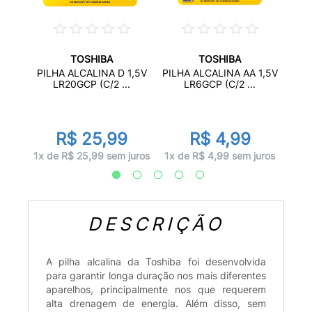
TOSHIBA
TOSHIBA
 1,5V
PILH
PILHA ALCALINA D 1,5V
PILHA ALCALINA AA 1,5V
LR20GCP (C/2 ...
LR6GCP (C/2 ...
R$ 25,99
R$ 4,99
uros
1x d
1x de R$ 25,99 sem juros
1x de R$ 4,99 sem juros
DESCRIÇÃO
A pilha alcalina da Toshiba foi desenvolvida
para garantir longa duração nos mais diferentes
aparelhos, principalmente nos que requerem
alta drenagem de energia. Além disso, sem