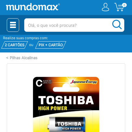
0
(pesquisar)
Realize suas compras com:
ou
2 CARTÕES
PIX + CARTÃO
<
Pilhas Alcalinas