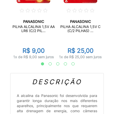
PANASONIC
PANASONIC
5V AA
PILH
PILHA ALCALINA 1,5V AA
PILHA ALCALINA 1,5V C
LR6 (C/2 PIL...
(C/2 PILHAS) ...
R$ 9,00
R$ 25,00
juros
1x d
1x de R$ 9,00 sem juros
1x de R$ 25,00 sem juros
DESCRIÇÃO
A alcalina da Panasonic foi desenvolvida para
garantir longa duração nos mais diferentes
aparelhos, principalmente nos que requerem
alta drenagem de energia, como câmeras