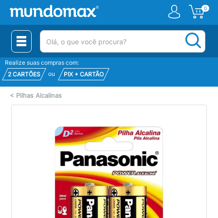
0
(pesquisar)
Realize suas compras com:
ou
2 CARTÕES
PIX + CARTÃO
<
Pilhas Alcalinas