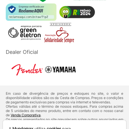
Dealer Oficial
Em caso de divergência de preços e estoques no site, o valor e
disponibilidade válidos são os da Cesta de Compras. Preços e condições
de pagamento exclusivas para compras via internet e televendas.
Ofertas válidas até o término de nossos estoques. Para compras acima
de 5 unidades do mesmo produto, entre em contato com o nosso canal
de
Venda Corporativa
.
Os preços apresentados no site prevalecem sobre outros anunciados em
qualquer outro meio de comunicação ou sites de buscas. Código de
Defesa do Consumidor:
Lei nº 8.078.
A
Mundomax
utiliza
cookies
para