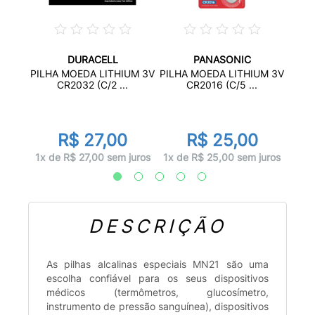
DURACELL
PANASONIC
ALINA
PILH
PILHA MOEDA LITHIUM 3V
PILHA MOEDA LITHIUM 3V
CR2032 (C/2 ...
CR2016 (C/5 ...
R$ 27,00
R$ 25,00
juros
1x d
1x de R$ 27,00 sem juros
1x de R$ 25,00 sem juros
DESCRIÇÃO
As pilhas alcalinas especiais MN21 são uma
escolha confiável para os seus dispositivos
médicos (termômetros, glucosímetro,
instrumento de pressão sanguínea), dispositivos