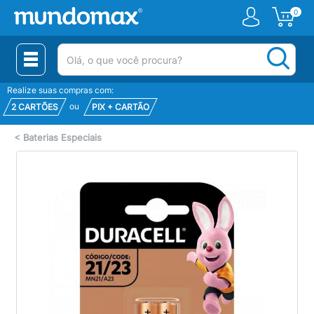
0
(pesquisar)
Realize suas compras com:
ou
2 CARTÕES
PIX + CARTÃO
<
Baterias Especiais