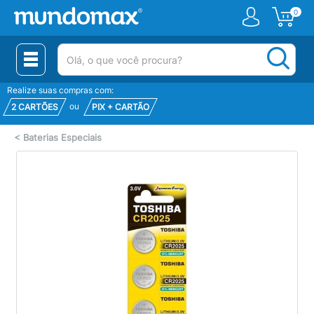
0
(pesquisar)
Realize suas compras com:
ou
2 CARTÕES
PIX + CARTÃO
<
Baterias Especiais