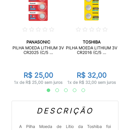
PANASONIC
TOSHIBA
ALINA
PILH
PILHA MOEDA LITHIUM 3V
PILHA MOEDA LITHIUM 3V
CR2025 (C/5 ...
CR2016 (C/5 ...
R$ 25,00
R$ 32,00
juros
1x d
1x de R$ 25,00 sem juros
1x de R$ 32,00 sem juros
DESCRIÇÃO
A Pilha Moeda de Lítio da Toshiba foi