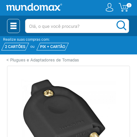
0
(pesquisar)
Realize suas compras com:
ou
2 CARTÕES
PIX + CARTÃO
<
Plugues e Adaptadores de Tomadas