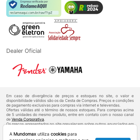
Dealer Oficial
Em caso de divergência de preços e estoques no site, o valor e
disponibilidade válidos são os da Cesta de Compras. Preços e condições
de pagamento exclusivas para compras via internet e televendas.
Ofertas válidas até o término de nossos estoques. Para compras acima
de 5 unidades do mesmo produto, entre em contato com o nosso canal
de
Venda Corporativa
.
Os preços apresentados no site prevalecem sobre outros anunciados em
qualquer outro meio de comunicação ou sites de buscas. Código de
Defesa do Consumidor:
Lei nº 8.078.
A
Mundomax
utiliza
cookies
para
Vendas sujeitas à confirmação de dados e análises de crédito e risco.