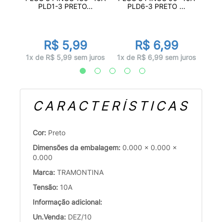
P...
PLD1-3 PRETO...
PLD6-3 PRETO ...
R$ 5,99
R$ 6,99
juros
1x de R$ 5,99 sem juros
1x de R$ 6,99 sem juros
1x d
CARACTERÍSTICAS
Cor:
Preto
Dimensões da embalagem:
0.000 x 0.000 x
0.000
Marca:
TRAMONTINA
Tensão:
10A
Informação adicional:
Un.Venda:
DEZ/10