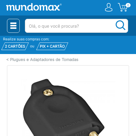
0
(pesquisar)
Realize suas compras com:
ou
2 CARTÕES
PIX + CARTÃO
<
Plugues e Adaptadores de Tomadas