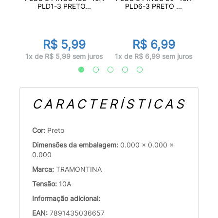
P...
PLD1-3 PRETO...
PLD6-3 PRETO ...
R$ 5,99
R$ 6,99
juros
1x de R$ 5,99 sem juros
1x de R$ 6,99 sem juros
1x d
CARACTERÍSTICAS
Cor:
Preto
Dimensões da embalagem:
0.000 x 0.000 x
0.000
Marca:
TRAMONTINA
Tensão:
10A
Informação adicional:
EAN:
7891435036657