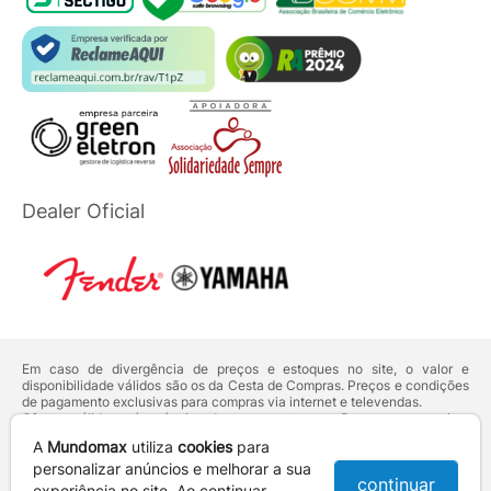
Dealer Oficial
Em caso de divergência de preços e estoques no site, o valor e
disponibilidade válidos são os da Cesta de Compras. Preços e condições
de pagamento exclusivas para compras via internet e televendas.
Ofertas válidas até o término de nossos estoques. Para compras acima
de 5 unidades do mesmo produto, entre em contato com o nosso canal
A
Mundomax
utiliza
cookies
para
de
Venda Corporativa
.
Os preços apresentados no site prevalecem sobre outros anunciados em
personalizar anúncios e melhorar a sua
continuar
qualquer outro meio de comunicação ou sites de buscas. Código de
experiência no site. Ao continuar