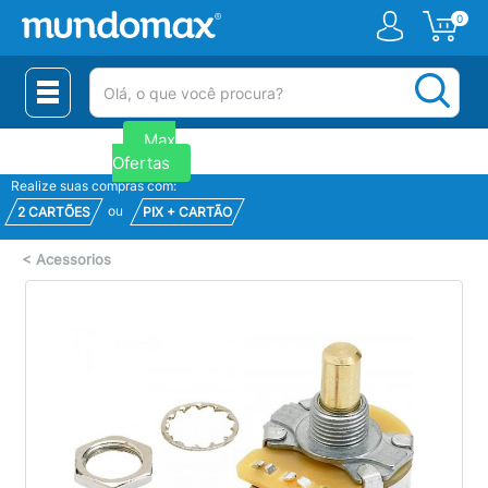
0
(pesquisar)
Novidades
Venda
Max
Corporativa
Ofertas
Realize suas compras com:
ou
2 CARTÕES
PIX + CARTÃO
<
Acessorios