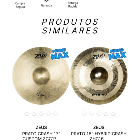
PRODUTOS
SIMILARES
ZEUS
ZEUS
YBRID
PRAT
PRATO CRASH 17"
PRATO 16" HYBRID CRASH
CUSTOM ZCC17...
ZHC16...