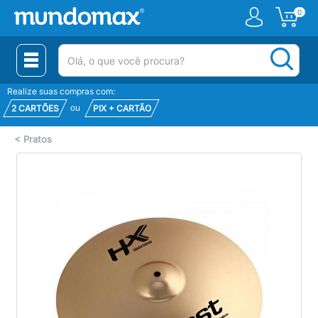
0
(pesquisar)
Realize suas compras com:
ou
2 CARTÕES
PIX + CARTÃO
<
Pratos