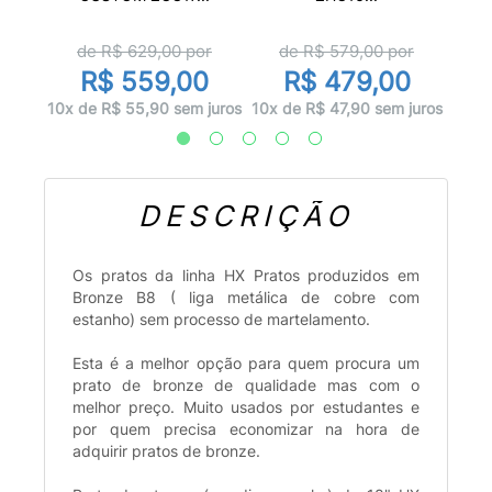
or
d
de R$
629,00
por
de R$
579,00
por
0
R
R$ 559,00
R$ 479,00
juros
12x d
10x de R$ 55,90 sem juros
10x de R$ 47,90 sem juros
DESCRIÇÃO
Os pratos da linha HX Pratos produzidos em
Bronze B8 ( liga metálica de cobre com
estanho) sem processo de martelamento.
Esta é a melhor opção para quem procura um
prato de bronze de qualidade mas com o
melhor preço. Muito usados por estudantes e
por quem precisa economizar na hora de
adquirir pratos de bronze.