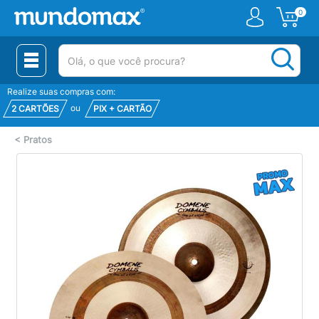
0
(pesquisar)
Realize suas compras com:
ou
2 CARTÕES
PIX + CARTÃO
<
Pratos