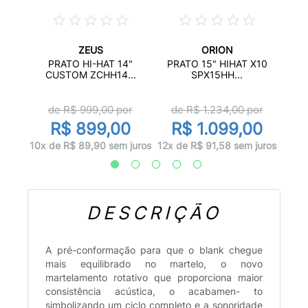
ZEUS
ORION
OMENE
PRAT
PRATO HI-HAT 14"
PRATO 15" HIHAT X10
CUSTOM ZCHH14...
SPX15HH...
or
d
de R$
999,00
por
de R$
1.234,00
por
00
R
R$ 899,00
R$ 1.099,00
 juros
12x d
10x de R$ 89,90 sem juros
12x de R$ 91,58 sem juros
DESCRIÇÃO
A pré-conformação para que o blank chegue
mais equilibrado no martelo, o novo
martelamento rotativo que proporciona maior
consistência acústica, o acabamen- to
simbolizando um ciclo completo e a sonoridade