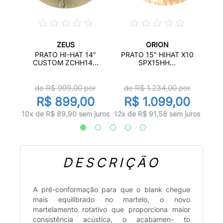
ZEUS
ORION
OMENE
PRAT
PRATO HI-HAT 14"
PRATO 15" HIHAT X10
CUSTOM ZCHH14...
SPX15HH...
or
d
de R$
999,00
por
de R$
1.234,00
por
00
R
R$ 899,00
R$ 1.099,00
 juros
12x d
10x de R$ 89,90 sem juros
12x de R$ 91,58 sem juros
DESCRIÇÃO
A pré-conformação para que o blank chegue
mais equilibrado no martelo, o novo
martelamento rotativo que proporciona maior
consistência acústica, o acabamen- to