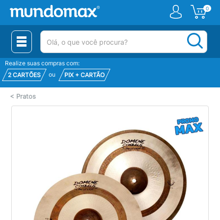
0
(pesquisar)
Realize suas compras com:
ou
2 CARTÕES
PIX + CARTÃO
<
Pratos