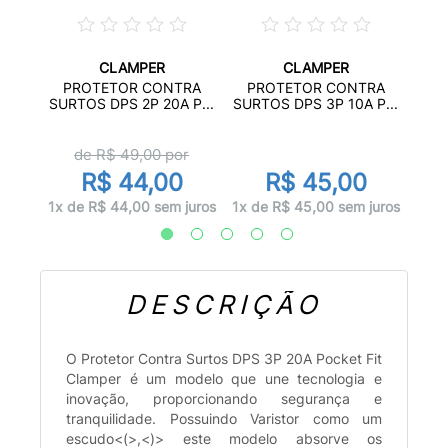
CLAMPER
CLAMPER
COM
P
PROTETOR CONTRA
PROTETOR CONTRA
..
SURT
SURTOS DPS 2P 20A P...
SURTOS DPS 3P 10A P...
de R$
49,00
por
R$ 44,00
R$ 45,00
juros
2x d
1x de R$ 44,00 sem juros
1x de R$ 45,00 sem juros
DESCRIÇÃO
O Protetor Contra Surtos DPS 3P 20A Pocket Fit
Clamper é um modelo que une tecnologia e
inovação, proporcionando segurança e
tranquilidade. Possuindo Varistor como um
escudo<(>,<)> este modelo absorve os