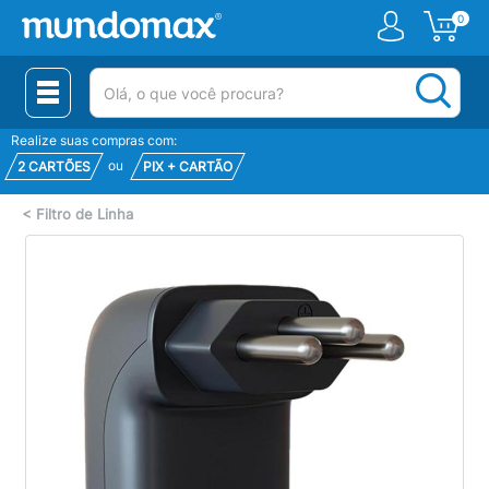
0
(pesquisar)
Realize suas compras com:
ou
2 CARTÕES
PIX + CARTÃO
<
Filtro de Linha