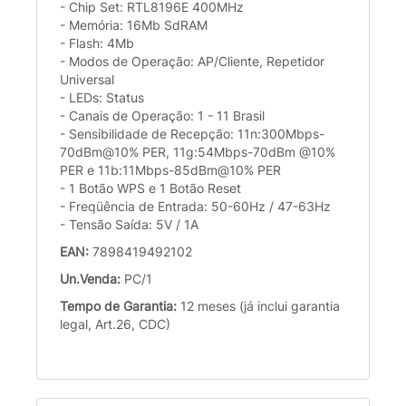
- Chip Set: RTL8196E 400MHz
- Memória: 16Mb SdRAM
- Flash: 4Mb
- Modos de Operação: AP/Cliente, Repetidor
Universal
- LEDs: Status
- Canais de Operação: 1 - 11 Brasil
- Sensibilidade de Recepção: 11n:300Mbps-
70dBm@10% PER, 11g:54Mbps-70dBm @10%
PER e 11b:11Mbps-85dBm@10% PER
- 1 Botão WPS e 1 Botão Reset
- Freqüência de Entrada: 50-60Hz / 47-63Hz
- Tensão Saída: 5V / 1A
EAN:
7898419492102
Un.Venda:
PC/1
Tempo de Garantia:
12 meses (já inclui garantia
legal, Art.26, CDC)