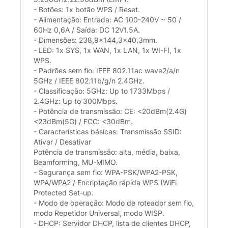
- Botões: 1x botão WPS / Reset.
- Alimentação: Entrada: AC 100-240V ~ 50 /
60Hz 0,6A / Saída: DC 12V1.5A.
- Dimensões: 238,9x144,3x40,3mm.
- LED: 1x SYS, 1x WAN, 1x LAN, 1x WI-FI, 1x
WPS.
- Padrões sem fio: IEEE 802.11ac wave2/a/n
5GHz / IEEE 802.11b/g/n 2.4GHz.
- Classificação: 5GHz: Up to 1733Mbps /
2.4GHz: Up to 300Mbps.
- Potência de transmissão: CE: <20dBm(2.4G)
<23dBm(5G) / FCC: <30dBm.
- Características básicas: Transmissão SSID:
Ativar / Desativar
Potência de transmissão: alta, média, baixa,
Beamforming, MU-MIMO.
- Segurança sem fio: WPA-PSK/WPA2-PSK,
WPA/WPA2 / Encriptação rápida WPS (WiFi
Protected Set-up.
- Modo de operação: Modo de roteador sem fio,
modo Repetidor Universal, modo WISP.
- DHCP: Servidor DHCP, lista de clientes DHCP,