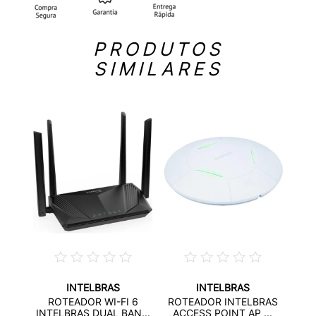
PRODUTOS
SIMILARES
INTELBRAS
INTELBRAS
B
ROT
ROTEADOR WI-FI 6
ROTEADOR INTELBRAS
FI...
AC
INTELBRAS DUAL BAN...
ACCESS POINT AP ...