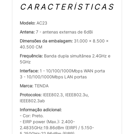
CARACTERÍSTICAS
Modelo:
AC23
Antena:
7 - antenas externas de 6dBi
Dimensões da embalagem:
31.000 x 8.500 x
40.500 CM
Frequência:
Banda dupla simultânea 2.4GHz e
5GHz
Interface:
1 - 10/100/1000Mbps WAN porta
3 - 10/100/1000Mbps LAN portas
Marca:
TENDA
Protocolos:
IEEE802.3, IEEE802.3u,
IEEE802.3ab
Informação adicional:
- Cor: Preto.
- EIRP power (Max.): 2.400-
2.4835GHz:19.86dBm (EIRP) / 5.150-
5.250GHz:22.96dBm (EIRP).