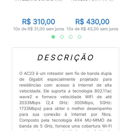
0
R$ 310,00
R$ 430,00
juros
10x d
10x de R$ 31,00 sem juros
10x de R$ 43,00 sem juros
DESCRIÇÃO
O AC23 é um roteador sem fio de banda dupla
de Gigabit especialmente projetado para
residências com acesso à Internet de alta
velocidade. Ele suporta a tecnologia 802.11ac
wave2 e fornece velocidade WiFi de até
2033Mbps (2,4 GHz: 300Mbps, 5GHz:
1733Mbps) para obter o melhor desempenho
para sua conexão à Internet por fibra.
Composto pela tecnologia 4X4 MU-MIMO de
banda de 5 GHz, fornece uma cobertura Wi-Fi