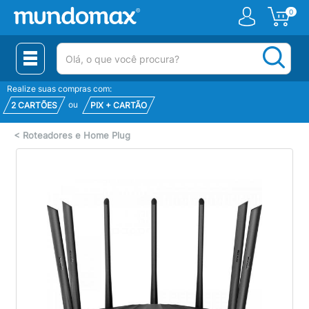
0
(pesquisar)
Realize suas compras com:
ou
2 CARTÕES
PIX + CARTÃO
<
Roteadores e Home Plug