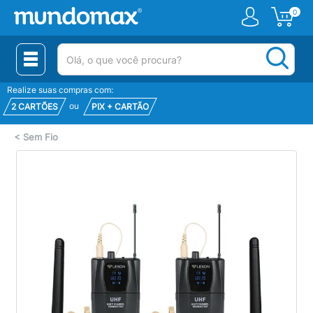
0
(pesquisar)
Realize suas compras com:
ou
2 CARTÕES
PIX + CARTÃO
<
Sem Fio