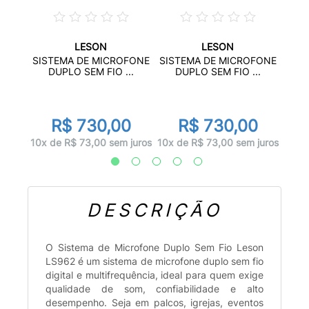
LESON
LESON
ONE
SIS
SISTEMA DE MICROFONE
SISTEMA DE MICROFONE
...
S
DUPLO SEM FIO ...
DUPLO SEM FIO ...
d
00
R$ 730,00
R$ 730,00
 juros
10x d
10x de R$ 73,00 sem juros
10x de R$ 73,00 sem juros
DESCRIÇÃO
O Sistema de Microfone Duplo Sem Fio Leson
LS962 é um sistema de microfone duplo sem fio
digital e multifrequência, ideal para quem exige
qualidade de som, confiabilidade e alto
desempenho. Seja em palcos, igrejas, eventos