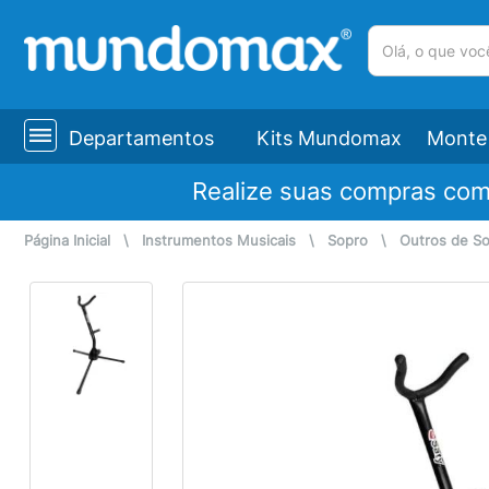
(pesquisar)
Departamentos
Kits Mundomax
Monte 
Realize suas compras co
Página Inicial
\
Instrumentos Musicais
\
Sopro
\
Outros de S