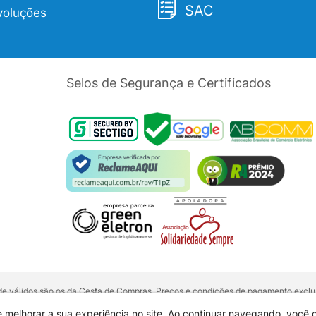
SAC
voluções
Selos de Segurança e Certificados
dade válidos são os da Cesta de Compras. Preços e condições de pagamento exclus
5 unidades do mesmo produto, entre em contato com o nosso canal de
Venda Corp
alquer outro meio de comunicação ou sites de buscas. Código de Defesa do Con
e melhorar a sua experiência no site. Ao continuar navegando, você