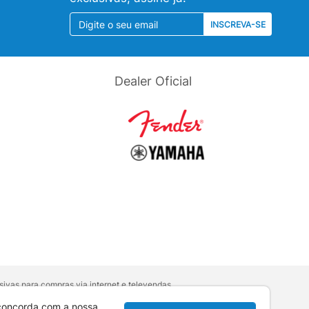
INSCREVA-SE
Dealer Oficial
ivas para compras via internet e televendas.
orativa
.
sumidor:
Lei nº 8.078.
 concorda com a nossa