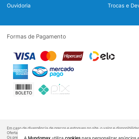
Ouvidoria
Trocas e De
Formas de Pagamento
Em caso de divergência de preços e estoques no site, o valor e disponibili
Ofertas válidas até o término de nossos estoques. Para compras acima de 
Os preços apresentados no site prevalecem sobre outros anunciados em qu
A
Mundomax
utiliza
cookies
para personalizar anúncios 