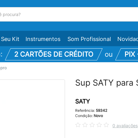
Seu Kit
Instrumentos
Som Profissional
Novida
m:
2 CARTÕES DE CRÉDITO
ou
PIX
opro
Sup SATY para 
SATY
Referência:
59342
Condição:
Novo
0 avaliações