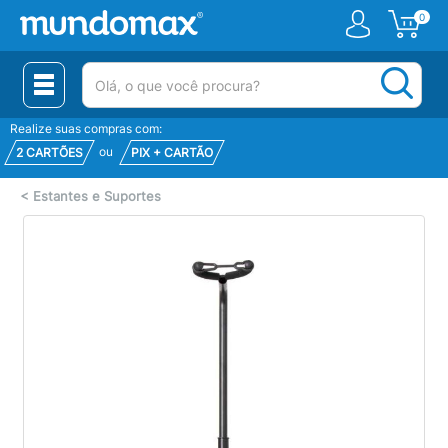
0
(pesquisar)
Realize suas compras com:
ou
2 CARTÕES
PIX + CARTÃO
<
Estantes e Suportes