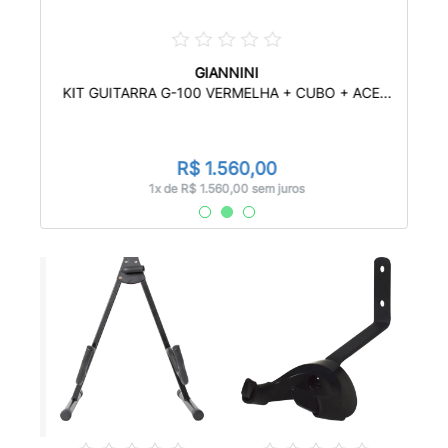
GIANNINI
KIT
...
KIT GUITARRA G-100 VERMELHA + CUBO + ACE...
R$ 1.560,00
1x de R$ 1.560,00 sem juros