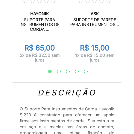
HAYONIK
ASK
SUPORTE PARA
SUPORTE DE PAREDE
INSTRUMENTOS DE
PARA INSTRUMENTOS...
S
00
CORDA ...
PAR
R$ 65,00
R$ 15,00
2x de R$ 32,50 sem
1x de R$ 15,00 sem
sem
juros
juros
3x
DESCRIÇÃO
O Suporte Para Instrumentos de Corda Hayonik
SI220 é construído para oferecer um apoio
firme aos instrumentos de corda. Sua estrutura
em aço e a maciez nas áreas de contato,
proporcionam uma ótima fixação do