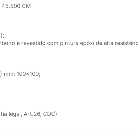
x 45.500 CM
);
rbono e revestido com pintura epóxi de alta resistênc
al) mm: 100×100;
tia legal, Art.26, CDC)