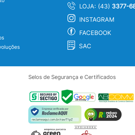
to
LOJA: (43)
3377-6
INSTAGRAM
FACEBOOK
os
SAC
voluções
Selos de Segurança e Certificados