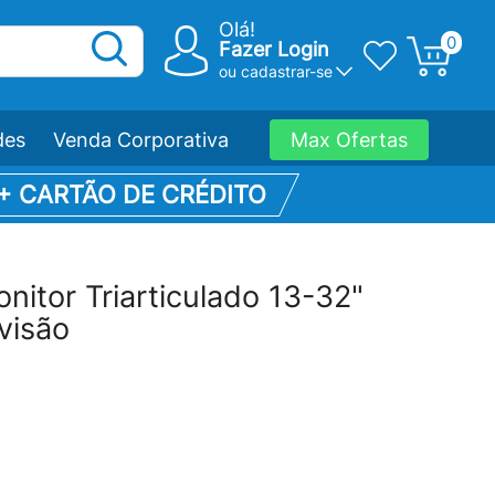
Olá!
0
Fazer Login
ou
cadastrar-se
des
Venda Corporativa
Max Ofertas
 + CARTÃO DE CRÉDITO
nitor Triarticulado 13-32"
visão