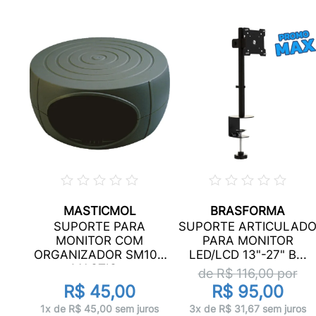
MASTICMOL
BRASFORMA
ADO
SUPORTE PARA
SUPORTE ARTICULAD
RES
MONITOR COM
PARA MONITOR
ORGANIZADOR SM100
LED/LCD 13"-27" B...
MASTIC...
de R$
116,00
por
R$ 45,00
R$ 95,00
ros
1x de R$ 45,00 sem juros
3x de R$ 31,67 sem juros