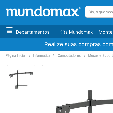
(pesquisar)
Departamentos
Kits Mundomax
Monte 
Realize suas compras co
Página Inicial
\
Informática
\
Computadores
\
Mesas e Supor