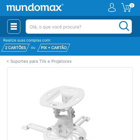
0
(pesquisar)
Realize suas compras com:
ou
2 CARTÕES
PIX + CARTÃO
<
Suportes para TVs e Projetores