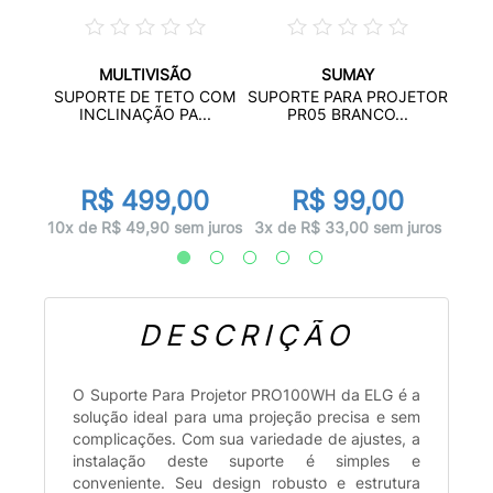
MULTIVISÃO
SUMAY
ULADO
SUP
SUPORTE DE TETO COM
SUPORTE PARA PROJETOR
.
P
INCLINAÇÃO PA...
PR05 BRANCO...
0
R$ 499,00
R$ 99,00
 juros
10x d
10x de R$ 49,90 sem juros
3x de R$ 33,00 sem juros
DESCRIÇÃO
O Suporte Para Projetor PRO100WH da ELG é a
solução ideal para uma projeção precisa e sem
complicações. Com sua variedade de ajustes, a
instalação deste suporte é simples e
conveniente. Seu design robusto e estrutura