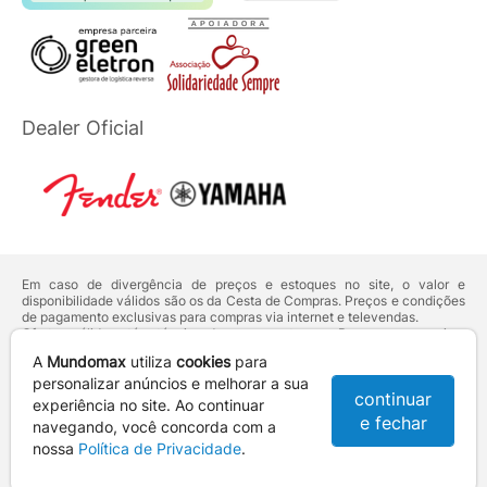
Dealer Oficial
Em caso de divergência de preços e estoques no site, o valor e
disponibilidade válidos são os da Cesta de Compras. Preços e condições
de pagamento exclusivas para compras via internet e televendas.
Ofertas válidas até o término de nossos estoques. Para compras acima
de 5 unidades do mesmo produto, entre em contato com o nosso canal
A
Mundomax
utiliza
cookies
para
de
Venda Corporativa
.
Os preços apresentados no site prevalecem sobre outros anunciados em
personalizar anúncios e melhorar a sua
continuar
qualquer outro meio de comunicação ou sites de buscas. Código de
experiência no site. Ao continuar
Defesa do Consumidor:
Lei nº 8.078.
e fechar
navegando, você concorda com a
Vendas sujeitas à confirmação de dados e análises de crédito e risco.
nossa
Política de Privacidade
.
Razão Social: Hayamax Distribuidora de Produtos Eletrônicos Ltda -
CNPJ: 01.725.627/0002-53 - Endereço: R. Senador Souza Naves, 9 -