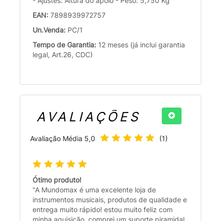
- Ajustes: Altura do apoio - Peso: 5,750 Kg
EAN:
7898939972757
Un.Venda:
PC/1
Tempo de Garantia:
12 meses (já inclui garantia
legal, Art.26, CDC)
AVALIAÇÕES
Avaliação Média
5,0
(
1
)
Ótimo produto!
"A Mundomax é uma excelente loja de
instrumentos musicais, produtos de qualidade e
entrega muito rápido! estou muito feliz com
minha aquisição, comprei um suporte piramidal