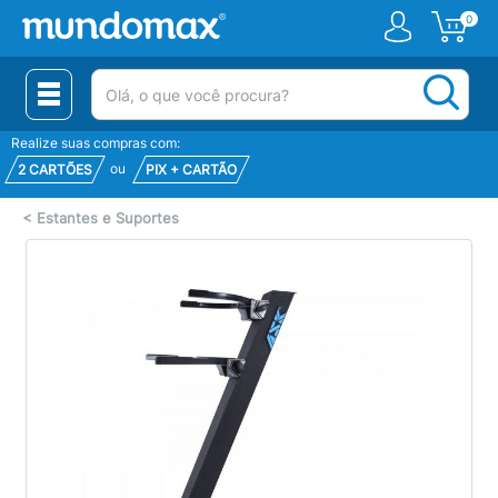
0
(pesquisar)
Realize suas compras com:
ou
2 CARTÕES
PIX + CARTÃO
<
Estantes e Suportes