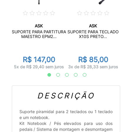
ASK
ASK
 PARA
SUPO
SUPORTE PARA PARTITURA
SUPORTE PARA TECLADO
..
MAESTRO EPM2...
X10S PRETO...
R$ 147,00
R$ 85,00
juros
4x d
5x de R$ 29,40 sem juros
3x de R$ 28,33 sem juros
DESCRIÇÃO
Suporte piramidal para 2 teclados ou 1 teclado
e um notebook.
Kit Notebook / Pés elevados para uso dos
pedais / Sistema de montagem e desmontagem