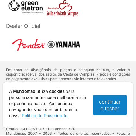
Dealer Oficial
Em caso de divergência de preços e estoques no site, o valor e
disponibilidade válidos são os da Cesta de Compras. Preços e condições
de pagamento exclusivas para compras via internet e televendas.
Ofertas válidas até o término de nossos estoques. Para compras acima
de 5 unidades do mesmo produto, entre em contato com o nosso canal
A
Mundomax
utiliza
cookies
para
de
Venda Corporativa
.
Os preços apresentados no site prevalecem sobre outros anunciados em
personalizar anúncios e melhorar a sua
continuar
qualquer outro meio de comunicação ou sites de buscas. Código de
experiência no site. Ao continuar
Defesa do Consumidor:
Lei nº 8.078.
e fechar
navegando, você concorda com a
Vendas sujeitas à confirmação de dados e análises de crédito e risco.
nossa
Política de Privacidade
.
Razão Social: Hayamax Distribuidora de Produtos Eletrônicos Ltda -
CNPJ: 01.725.627/0002-53 - Endereço: R. Senador Souza Naves, 9 -
Centro - CEP: 86010-921 - Londrina / PR
Mundomax. 2007 - 2026 - Todos os direitos reservados. - Fotos e