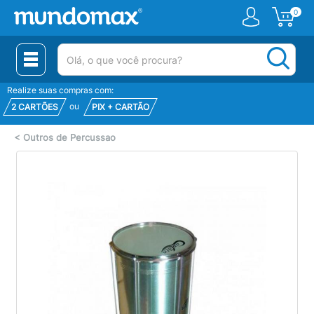
0
(pesquisar)
Realize suas compras com:
ou
2 CARTÕES
PIX + CARTÃO
<
Outros de Percussao