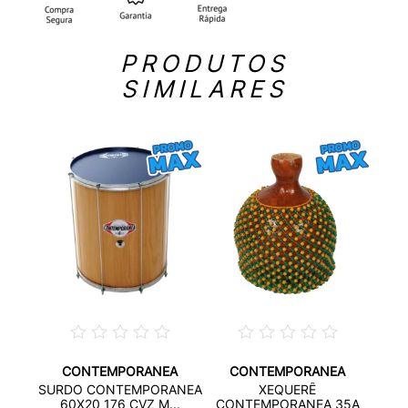
PRODUTOS
SIMILARES
C
CONTEMPORANEA
CONTEMPORANEA
A 14"
T
SURDO CONTEMPORANEA
XEQUERÊ
60X20 176 CVZ M...
CONTEMPORANEA 35A