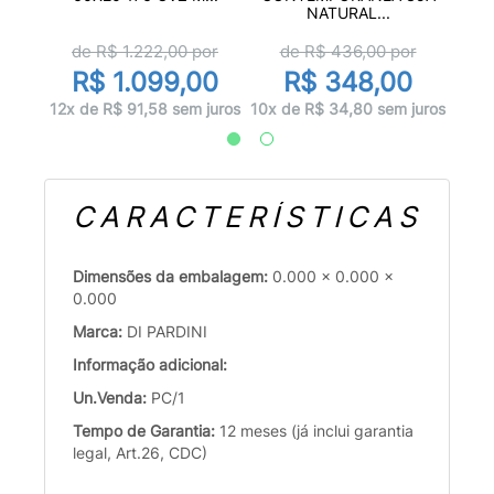
NATURAL...
d
de R$
1.222,00
por
de R$
436,00
por
0
R$ 1.099,00
R$ 348,00
juros
10x d
12x de R$ 91,58 sem juros
10x de R$ 34,80 sem juros
CARACTERÍSTICAS
Dimensões da embalagem:
0.000 x 0.000 x
0.000
Marca:
DI PARDINI
Informação adicional:
Un.Venda:
PC/1
Tempo de Garantia:
12 meses (já inclui garantia
legal, Art.26, CDC)