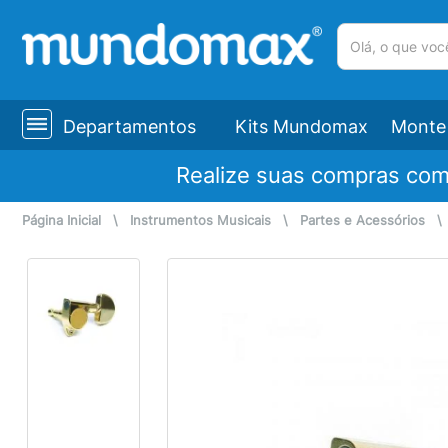
(pesquisar)
Departamentos
Kits Mundomax
Monte 
Realize suas compras co
Página Inicial
\
Instrumentos Musicais
\
Partes e Acessórios