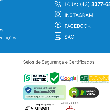
LOJA: (43)
3377-6
INSTAGRAM
FACEBOOK
os
SAC
voluções
Selos de Segurança e Certificados