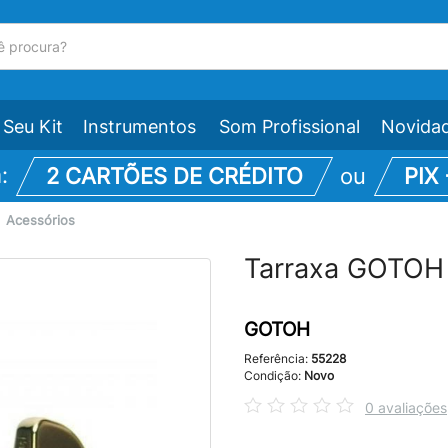
Seu Kit
Instrumentos
Som Profissional
Novida
m:
2 CARTÕES DE CRÉDITO
ou
PIX
\
Acessórios
Tarraxa GOTOH 
GOTOH
Referência:
55228
Condição:
Novo
0 avaliações