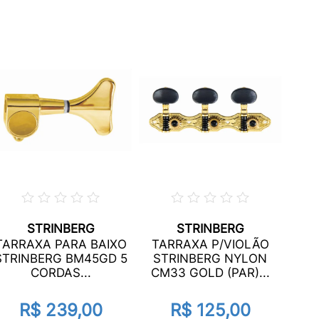
C
STRINBERG
STRINBERG
T
TARRAXA PARA BAIXO
TARRAXA P/VIOLÃO
C
STRINBERG BM45GD 5
STRINBERG NYLON
CM
CORDAS...
CM33 GOLD (PAR)...
R$ 239,00
R$ 125,00