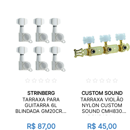
STRINBERG
CUSTOM SOUND
ELO
TARRAXA PARA
TARRAXA VIOLÃO
4/4
GUITARRA 6L
NYLON CUSTOM
BLINDADA GM20CR...
SOUND CMH830
DOURADA...
R$ 87,00
R$ 45,00