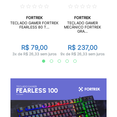
FORTREK
FORTREK
R
TECLADO GAMER FORTREK
TECLADO GAMER
LA...
ME
FEARLESS 80 T...
MECÂNICO FORTREK
GRA...
0
R$ 79,00
R$ 237,00
juros
10x d
3x de R$ 26,33 sem juros
9x de R$ 26,33 sem juros