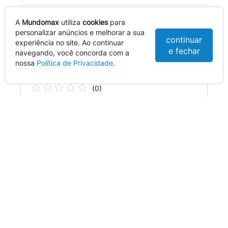
A
Mundomax
utiliza
cookies
para
AVALIAÇÕES
personalizar anúncios e melhorar a sua
continuar
experiência no site. Ao continuar
Este produto ainda não possui avaliações
e fechar
navegando, você concorda com a
nossa
Política de Privacidade
.
Seja o primeiro a avaliar! :)
(
0
)
INDICADOS PARA
VOCÊ
ATENDIMENTO