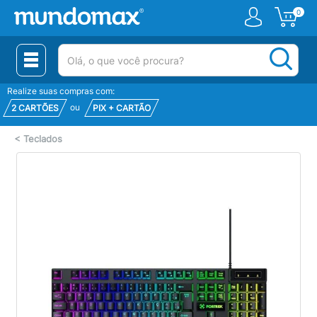
0
(pesquisar)
Realize suas compras com:
ou
2 CARTÕES
PIX + CARTÃO
<
Teclados