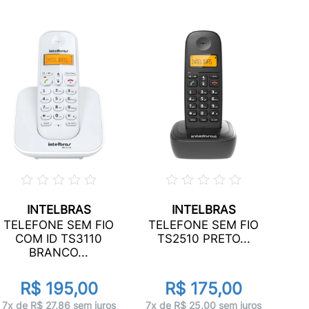
INTELBRAS
INTELBRAS
TELE
TELEFONE SEM FIO
TELEFONE SEM FIO
RAMA
COM ID TS3110
TS2510 PRETO...
BRANCO...
R$ 195,00
R$ 175,00
10x 
7x de R$ 27,86 sem juros
7x de R$ 25,00 sem juros