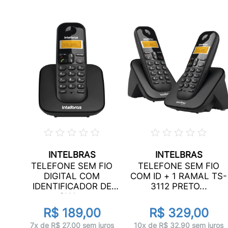
INTELBRAS
INTELBRAS
IO
TELEFONE SEM FIO
TELEFONE SEM FIO
0 2
DIGITAL COM
COM ID + 1 RAMAL TS-
IDENTIFICADOR DE
3112 PRETO...
r
CHA...
R$ 189,00
R$ 329,00
ros
7x de R$ 27,00 sem juros
10x de R$ 32,90 sem juros