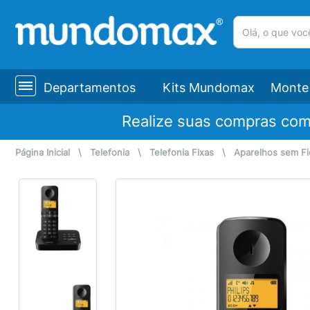
(pesquisar)
Departamentos
Kits Mundomax
Monte 
Realize suas compras co
Página Inicial
\
Telefonia
\
Telefonia Fixas
\
Aparelhos sem Fi