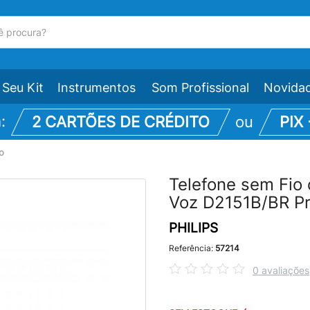
Seu Kit
Instrumentos
Som Profissional
Novida
m:
2 CARTÕES DE CRÉDITO
ou
PIX
o
Telefone sem Fio 
Voz D2151B/BR Pr
PHILIPS
Referência:
57214
0 avaliações