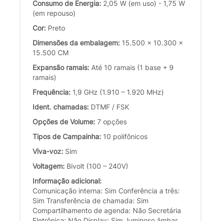
Consumo de Energia:
2,05 W (em uso) - 1,75 W
(em repouso)
Cor:
Preto
Dimensões da embalagem:
15.500 x 10.300 x
15.500 CM
Expansão ramais:
Até 10 ramais (1 base + 9
ramais)
Frequência:
1,9 GHz (1.910 – 1.920 MHz)
Ident. chamadas:
DTMF / FSK
Opções de Volume:
7 opções
Tipos de Campainha:
10 polifônicos
Viva-voz:
Sim
Voltagem:
Bivolt (100 – 240V)
Informação adicional:
Comunicação interna: Sim Conferência a três:
Sim Transferência de chamada: Sim
Compartilhamento de agenda: Não Secretária
Eletrônica: Não Display: Sim, luminoso âmbar