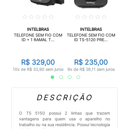
INTELBRAS
INTELBRAS
 COM
T
TELEFONE SEM FIO COM
TELEFONE SEM FIO COM
.
ID + 1 RAMAL T...
ID TS-5120 PRE...
0
R$ 329,00
R$ 235,00
juros
7x d
10x de R$ 32,90 sem juros
9x de R$ 26,11 sem juros
DESCRIÇÃO
O TS 5150 possui 2 linhas que trazem
vantagens para quem usa o aparelho no
trabalho ou na sua residência. Possui tecnologia