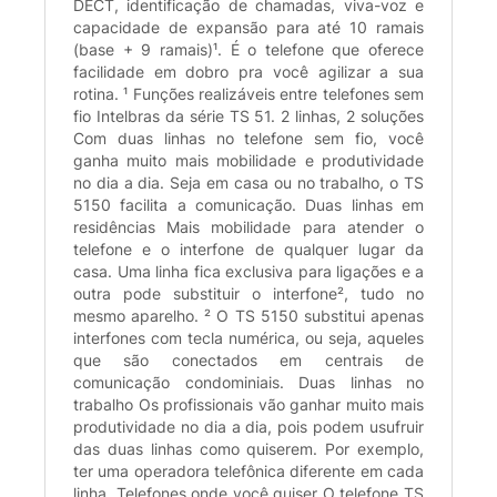
DECT, identificação de chamadas, viva-voz e
capacidade de expansão para até 10 ramais
(base + 9 ramais)¹. É o telefone que oferece
facilidade em dobro pra você agilizar a sua
rotina. ¹ Funções realizáveis entre telefones sem
fio Intelbras da série TS 51. 2 linhas, 2 soluções
Com duas linhas no telefone sem fio, você
ganha muito mais mobilidade e produtividade
no dia a dia. Seja em casa ou no trabalho, o TS
5150 facilita a comunicação. Duas linhas em
residências Mais mobilidade para atender o
telefone e o interfone de qualquer lugar da
casa. Uma linha fica exclusiva para ligações e a
outra pode substituir o interfone², tudo no
mesmo aparelho. ² O TS 5150 substitui apenas
interfones com tecla numérica, ou seja, aqueles
que são conectados em centrais de
comunicação condominiais. Duas linhas no
trabalho Os profissionais vão ganhar muito mais
produtividade no dia a dia, pois podem usufruir
das duas linhas como quiserem. Por exemplo,
ter uma operadora telefônica diferente em cada
linha. Telefones onde você quiser O telefone TS