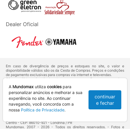
Dealer Oficial
Em caso de divergência de preços e estoques no site, o valor e
disponibilidade válidos são os da Cesta de Compras. Preços e condições
de pagamento exclusivas para compras via internet e televendas.
Ofertas válidas até o término de nossos estoques. Para compras acima
de 5 unidades do mesmo produto, entre em contato com o nosso canal
A
Mundomax
utiliza
cookies
para
de
Venda Corporativa
.
Os preços apresentados no site prevalecem sobre outros anunciados em
personalizar anúncios e melhorar a sua
continuar
qualquer outro meio de comunicação ou sites de buscas. Código de
experiência no site. Ao continuar
Defesa do Consumidor:
Lei nº 8.078.
e fechar
navegando, você concorda com a
Vendas sujeitas à confirmação de dados e análises de crédito e risco.
nossa
Política de Privacidade
.
Razão Social: Hayamax Distribuidora de Produtos Eletrônicos Ltda -
CNPJ: 01.725.627/0002-53 - Endereço: R. Senador Souza Naves, 9 -
Centro - CEP: 86010-921 - Londrina / PR
Mundomax. 2007 - 2026 - Todos os direitos reservados. - Fotos e