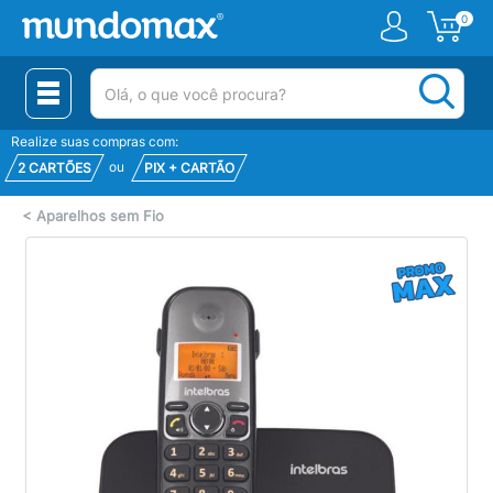
0
(pesquisar)
Realize suas compras com:
ou
2 CARTÕES
PIX + CARTÃO
<
Aparelhos sem Fio