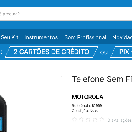
Seu Kit
Instrumentos
Som Profissional
Novida
m:
2 CARTÕES DE CRÉDITO
ou
PIX
Telefone Sem F
MOTOROLA
Referência:
81969
Condição:
Novo
0 avaliações