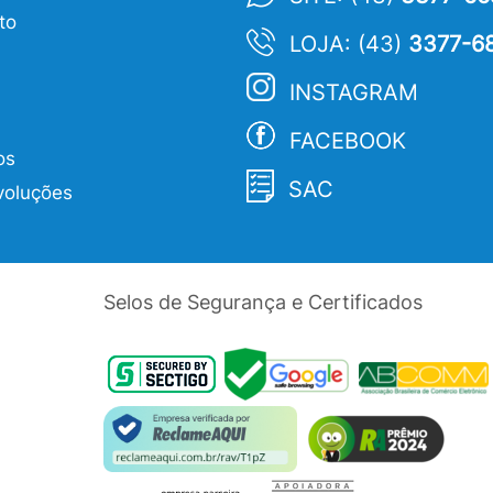
to
LOJA: (43)
3377-6
INSTAGRAM
FACEBOOK
os
SAC
voluções
Selos de Segurança e Certificados