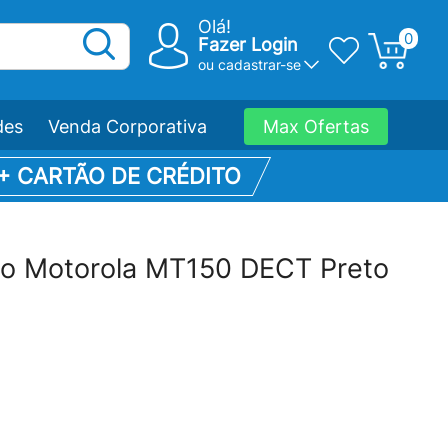
Olá!
0
Fazer Login
ou
cadastrar-se
des
Venda Corporativa
Max Ofertas
 + CARTÃO DE CRÉDITO
io Motorola MT150 DECT Preto