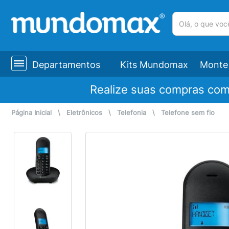
(pesquisar)
Departamentos
Kits Mundomax
Monte 
Realize suas compras co
Página Inicial
\
Eletrônicos
\
Telefonia
\
Telefone sem fio