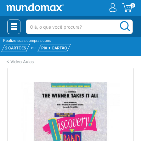
0
(pesquisar)
Realize suas compras com:
ou
2 CARTÕES
PIX + CARTÃO
<
Video Aulas