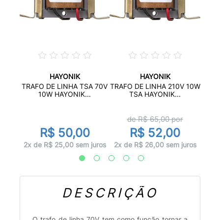
HAYONIK
HAYONIK
 SOM
TRAF
TRAFO DE LINHA TSA 70V
TRAFO DE LINHA 210V 10W
...
10W HAYONIK...
TSA HAYONIK...
de R$
65,00
por
R$ 50,00
R$ 52,00
juros
1x d
2x de R$ 25,00 sem juros
2x de R$ 26,00 sem juros
DESCRIÇÃO
O trafo de linha 70V tem como função tornar a