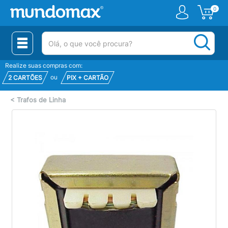
0
(pesquisar)
Realize suas compras com:
ou
2 CARTÕES
PIX + CARTÃO
<
Trafos de Linha