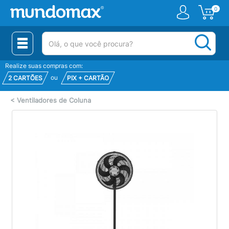
0
(pesquisar)
Realize suas compras com:
ou
2 CARTÕES
PIX + CARTÃO
<
Ventiladores de Coluna