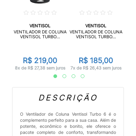
VENTISOL
VENTISOL
LUNA
VENT
VENTILADOR DE COLUNA
VENTILADOR DE COLUNA
..
V
VENTISOL TURBO...
VENTISOL TURBO...
0
R$ 219,00
R$ 185,00
juros
8x d
8x de R$ 27,38 sem juros
7x de R$ 26,43 sem juros
DESCRIÇÃO
O Ventilador de Coluna Ventisol Turbo 6 é o
complemento perfeito para a sua casa. Além de
potente, econômico e bonito, ele oferece o
pacote completo de conforto, transformando