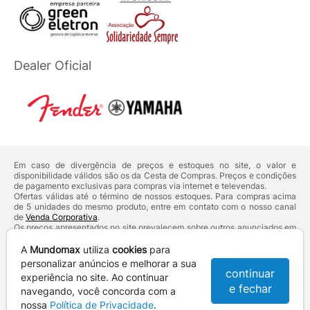
Dealer Oficial
Em caso de divergência de preços e estoques no site, o valor e
disponibilidade válidos são os da Cesta de Compras. Preços e condições
de pagamento exclusivas para compras via internet e televendas.
Ofertas válidas até o término de nossos estoques. Para compras acima
de 5 unidades do mesmo produto, entre em contato com o nosso canal
de
Venda Corporativa
.
Os preços apresentados no site prevalecem sobre outros anunciados em
qualquer outro meio de comunicação ou sites de buscas. Código de
Defesa do Consumidor:
Lei nº 8.078.
A
Mundomax
utiliza
cookies
para
Vendas sujeitas à confirmação de dados e análises de crédito e risco.
personalizar anúncios e melhorar a sua
continuar
experiência no site. Ao continuar
Razão Social: Hayamax Distribuidora de Produtos Eletrônicos Ltda -
e fechar
CNPJ: 01.725.627/0002-53 - Endereço: R. Senador Souza Naves, 9 -
navegando, você concorda com a
Centro - CEP: 86010-921 - Londrina / PR
nossa
Política de Privacidade
.