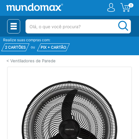
0
(pesquisar)
Realize suas compras com:
ou
2 CARTÕES
PIX + CARTÃO
<
Ventiladores de Parede