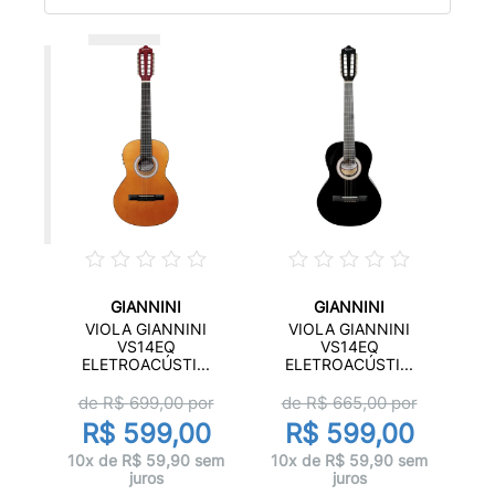
GIANNINI
GIANNINI
VIOLA GIANNINI
VIOLA GIANNINI
S14
VS14EQ
VS14EQ
..
ELETROACÚSTI...
ELETROACÚSTI...
E
de R$
699,00
por
de R$
665,00
por
or
R$ 599,00
R$ 599,00
0
10x de R$ 59,90 sem
10x de R$ 59,90 sem
sem
juros
juros
10