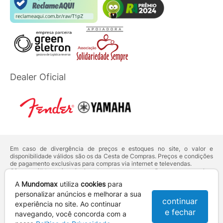
Dealer Oficial
Em caso de divergência de preços e estoques no site, o valor e
disponibilidade válidos são os da Cesta de Compras. Preços e condições
de pagamento exclusivas para compras via internet e televendas.
Ofertas válidas até o término de nossos estoques. Para compras acima
de 5 unidades do mesmo produto, entre em contato com o nosso canal
A
Mundomax
utiliza
cookies
para
de
Venda Corporativa
.
personalizar anúncios e melhorar a sua
Os preços apresentados no site prevalecem sobre outros anunciados em
continuar
qualquer outro meio de comunicação ou sites de buscas. Código de
experiência no site. Ao continuar
Defesa do Consumidor:
Lei nº 8.078.
e fechar
navegando, você concorda com a
Vendas sujeitas à confirmação de dados e análises de crédito e risco.