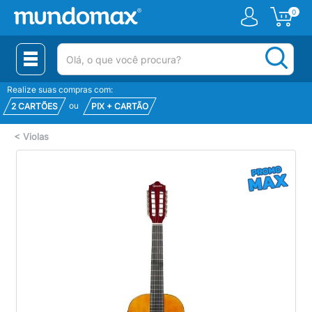
0
(pesquisar)
Realize suas compras com:
ou
2 CARTÕES
PIX + CARTÃO
<
Violas