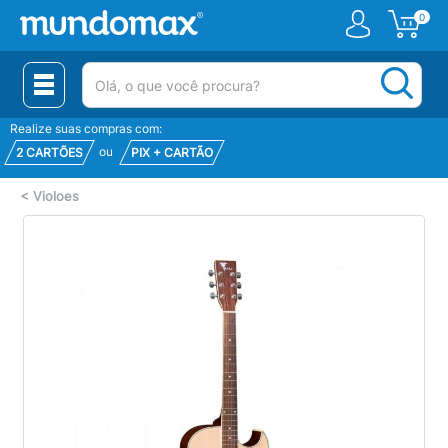
0
(pesquisar)
Realize suas compras com:
ou
2 CARTÕES
PIX + CARTÃO
<
Violoes