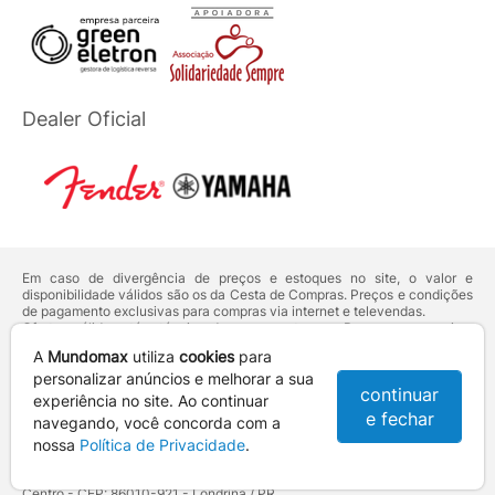
Dealer Oficial
Em caso de divergência de preços e estoques no site, o valor e
disponibilidade válidos são os da Cesta de Compras. Preços e condições
de pagamento exclusivas para compras via internet e televendas.
Ofertas válidas até o término de nossos estoques. Para compras acima
de 5 unidades do mesmo produto, entre em contato com o nosso canal
A
Mundomax
utiliza
cookies
para
de
Venda Corporativa
.
Os preços apresentados no site prevalecem sobre outros anunciados em
personalizar anúncios e melhorar a sua
continuar
qualquer outro meio de comunicação ou sites de buscas. Código de
experiência no site. Ao continuar
Defesa do Consumidor:
Lei nº 8.078.
e fechar
navegando, você concorda com a
Vendas sujeitas à confirmação de dados e análises de crédito e risco.
nossa
Política de Privacidade
.
Razão Social: Hayamax Distribuidora de Produtos Eletrônicos Ltda -
CNPJ: 01.725.627/0002-53 - Endereço: R. Senador Souza Naves, 9 -
Centro - CEP: 86010-921 - Londrina / PR