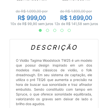
or
d
de R$
1.099,00
por
de R$
1.899,00
por
0
R
R$ 999,00
R$ 1.699,00
juros
12x d
10x de R$ 99,90 sem juros
12x de R$ 141,58 sem juros
DESCRIÇÃO
O Violão Tagima Woodstock TW25 é um modelo
que possui design inspirado em um dos
modelos mais clássicos de violão, o folk
dreadnough. Em seu sistema de captação, ele
utiliza o pré TEQ6 que aumenta a precisão na
hora de buscar sua sonoridade e traz afinador
embutido. Sendo constituído com tampo em
Spruce, o que oferece sonoridade equilibrada,
valorizando os graves sem deixar de lado o
brilho dos agudos.