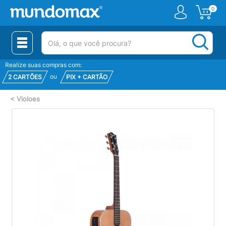
0
(pesquisar)
Realize suas compras com:
ou
2 CARTÕES
PIX + CARTÃO
<
Violoes