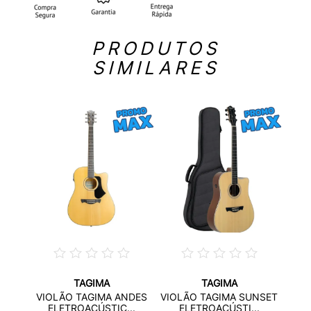
PRODUTOS
SIMILARES
TAGIMA
TAGIMA
STICO
VIO
VIOLÃO TAGIMA ANDES
VIOLÃO TAGIMA SUNSET
.
X
ELETROACÚSTIC...
ELETROACÚSTI...