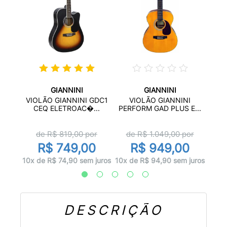
GIANNINI
GIANNINI
SF14
V
VIOLÃO GIANNINI GDC1
VIOLÃO GIANNINI
..
PER
CEQ ELETROAC�...
PERFORM GAD PLUS E...
r
d
de R$
819,00
por
de R$
1.049,00
por
0
R$ 749,00
R$ 949,00
 juros
10x d
10x de R$ 74,90 sem juros
10x de R$ 94,90 sem juros
DESCRIÇÃO