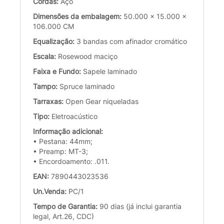
Cordas:
Aço
Dimensões da embalagem:
50.000 x 15.000 x
106.000 CM
Equalização:
3 bandas com afinador cromático
Escala:
Rosewood maciço
Faixa e Fundo:
Sapele laminado
Tampo:
Spruce laminado
Tarraxas:
Open Gear niqueladas
Tipo:
Eletroacústico
Informação adicional:
• Pestana: 44mm;
• Preamp: MT-3;
• Encordoamento: .011.
EAN:
7890443023536
Un.Venda:
PC/1
Tempo de Garantia:
90 dias (já inclui garantia
legal, Art.26, CDC)