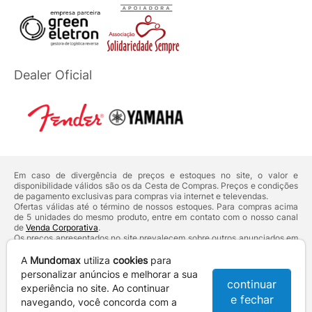
Dealer Oficial
Em caso de divergência de preços e estoques no site, o valor e
disponibilidade válidos são os da Cesta de Compras. Preços e condições
de pagamento exclusivas para compras via internet e televendas.
Ofertas válidas até o término de nossos estoques. Para compras acima
de 5 unidades do mesmo produto, entre em contato com o nosso canal
de
Venda Corporativa
.
Os preços apresentados no site prevalecem sobre outros anunciados em
qualquer outro meio de comunicação ou sites de buscas. Código de
Defesa do Consumidor:
Lei nº 8.078.
A
Mundomax
utiliza
cookies
para
Vendas sujeitas à confirmação de dados e análises de crédito e risco.
personalizar anúncios e melhorar a sua
continuar
experiência no site. Ao continuar
Razão Social: Hayamax Distribuidora de Produtos Eletrônicos Ltda -
e fechar
CNPJ: 01.725.627/0002-53 - Endereço: R. Senador Souza Naves, 9 -
navegando, você concorda com a
Centro - CEP: 86010-921 - Londrina / PR