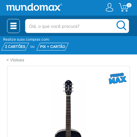
0
(pesquisar)
Realize suas compras com:
ou
2 CARTÕES
PIX + CARTÃO
<
Violoes