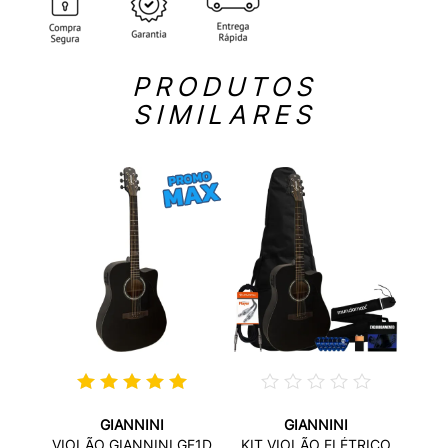
PRODUTOS
SIMILARES
GIANNINI
GIANNINI
DA2SC
VIO
VIOLÃO GIANNINI GF1D
KIT VIOLÃO ELÉTRICO