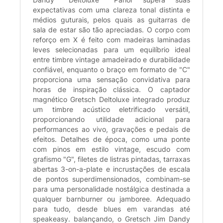
expectativas com uma clareza tonal distinta e
médios guturais, pelos quais as guitarras de
sala de estar são tão apreciadas. O corpo com
reforço em X é feito com madeiras laminadas
leves selecionadas para um equilíbrio ideal
entre timbre vintage amadeirado e durabilidade
confiável, enquanto o braço em formato de "C"
proporciona uma sensação convidativa para
horas de inspiração clássica. O captador
magnético Gretsch Deltoluxe integrado produz
um timbre acústico eletrificado versátil,
proporcionando utilidade adicional para
performances ao vivo, gravações e pedais de
efeitos. Detalhes de época, como uma ponte
com pinos em estilo vintage, escudo com
grafismo "G", filetes de listras pintadas, tarraxas
abertas 3-on-a-plate e incrustações de escala
de pontos superdimensionados, combinam-se
para uma personalidade nostálgica destinada a
qualquer barnburner ou jamboree. Adequado
para tudo, desde blues em varandas até
speakeasy. balançando, o Gretsch Jim Dandy