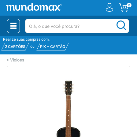
0
(pesquisar)
Realize suas compras com:
ou
2 CARTÕES
PIX + CARTÃO
<
Violoes