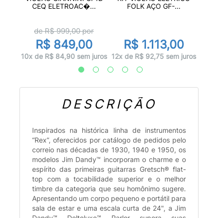
E
CEQ ELETROAC�...
FOLK AÇO GF-...
or
d
de R$
999,00
por
00
R$ 849,00
R$ 1.113,00
 juros
10x d
10x de R$ 84,90 sem juros
12x de R$ 92,75 sem juros
DESCRIÇÃO
Inspirados na histórica linha de instrumentos
“Rex”, oferecidos por catálogo de pedidos pelo
correio nas décadas de 1930, 1940 e 1950, os
modelos Jim Dandy™ incorporam o charme e o
espírito das primeiras guitarras Gretsch® flat-
top com a tocabilidade superior e o melhor
timbre da categoria que seu homônimo sugere.
Apresentando um corpo pequeno e portátil para
sala de estar e uma escala curta de 24", a Jim
Dandy™ Deltoluxe™ Parlor supera suas