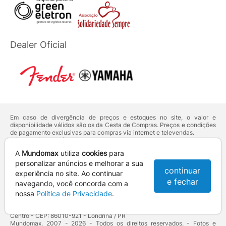
Dealer Oficial
Em caso de divergência de preços e estoques no site, o valor e
disponibilidade válidos são os da Cesta de Compras. Preços e condições
de pagamento exclusivas para compras via internet e televendas.
Ofertas válidas até o término de nossos estoques. Para compras acima
de 5 unidades do mesmo produto, entre em contato com o nosso canal
A
Mundomax
utiliza
cookies
para
de
Venda Corporativa
.
Os preços apresentados no site prevalecem sobre outros anunciados em
personalizar anúncios e melhorar a sua
continuar
qualquer outro meio de comunicação ou sites de buscas. Código de
experiência no site. Ao continuar
Defesa do Consumidor:
Lei nº 8.078.
e fechar
navegando, você concorda com a
Vendas sujeitas à confirmação de dados e análises de crédito e risco.
nossa
Política de Privacidade
.
Razão Social: Hayamax Distribuidora de Produtos Eletrônicos Ltda -
CNPJ: 01.725.627/0002-53 - Endereço: R. Senador Souza Naves, 9 -
Centro - CEP: 86010-921 - Londrina / PR
Mundomax. 2007 - 2026 - Todos os direitos reservados. - Fotos e