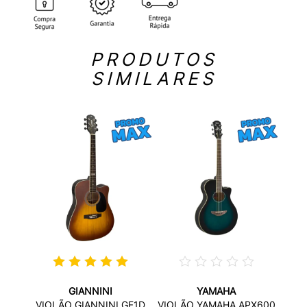
PRODUTOS
SIMILARES
GIANNINI
YAMAHA
JUMBO
VIOL
VIOLÃO GIANNINI GF1D
VIOLÃO YAMAHA APX600