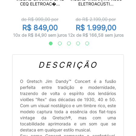
CEQ ELETROAC�...
ELETROACÚSTI...
d
de R$
999,00
por
de R$
2.199,00
por
00
R$ 849,00
R$ 1.999,00
 juros
10x d
10x de R$ 84,90 sem juros
12x de R$ 166,58 sem juros
DESCRIÇÃO
O Gretsch Jim Dandy™ Concert é a fusão
perfeita entre tradição e modernidade,
trazendo de volta o espírito dos lendários
violões "Rex" das décadas de 1930, 40 e 50.
Com um visual nostálgico e um timbre rico, este
modelo captura toda a essência dos flat-tops
vintage da Gretsch®, mas com uma
tocabilidade aprimorada e um som que se
destaca em qualquer estilo musical.
Seu corpo Concert compacto e confortável,