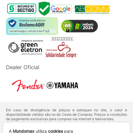
Dealer Oficial
Em caso de divergência de preços e estoques no site, o valor e
disponibilidade válidos são os da Cesta de Compras. Preços e condições
de pagamento exclusivas para compras via internet e televendas.
Ofertas válidas até o término de nossos estoques. Para compras acima
de 5 unidades do mesmo produto, entre em contato com o nosso canal
A
Mundomax
utiliza
cookies
para
de
Venda Corporativa
.