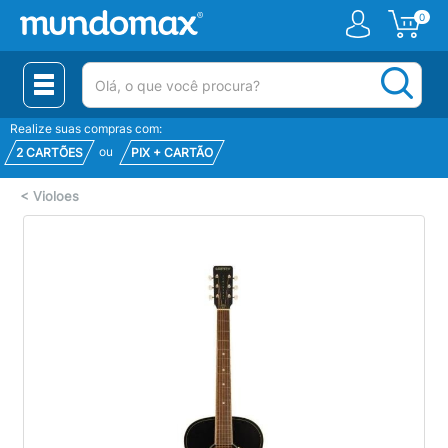
0
(pesquisar)
Realize suas compras com:
ou
2 CARTÕES
PIX + CARTÃO
<
Violoes