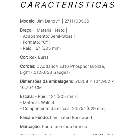
CARACTERÍSTICAS
Modelo:
Jim Dandy™ | 2711100535
Braço:
- Material: Nato |
- Acabamento: Semi-Gloss |
- Formato: "C" |
- Raio: 12" (305 mm)
Cor:
Rex Burst
Cordas:
D'Addario® EJ16 Phosphor Bronze,
Light (.012-.053 Gauges)
Dimensões da embalagem:
51.308 x 104.902 x
16.764 CM
Escala:
- Raio: 12" (305 mm) |
- Material: Walnut |
- Comprimento da escala: 24.75" (629 mm)
Faixa e Fundo:
Laminated Basswood
Marcação:
Ponto perolado branco